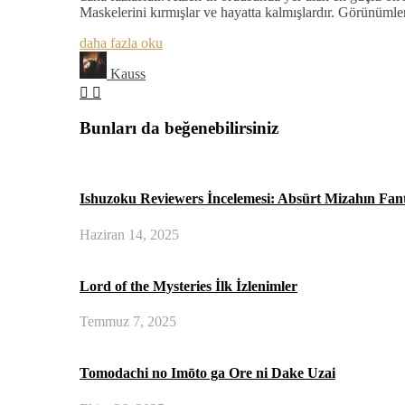
Maskelerini kırmışlar ve hayatta kalmışlardır. Görünümler
daha fazla oku
Kauss
Bunları da beğenebilirsiniz
Ishuzoku Reviewers İncelemesi: Absürt Mizahın Fan
Haziran 14, 2025
Lord of the Mysteries İlk İzlenimler
Temmuz 7, 2025
Tomodachi no Imōto ga Ore ni Dake Uzai