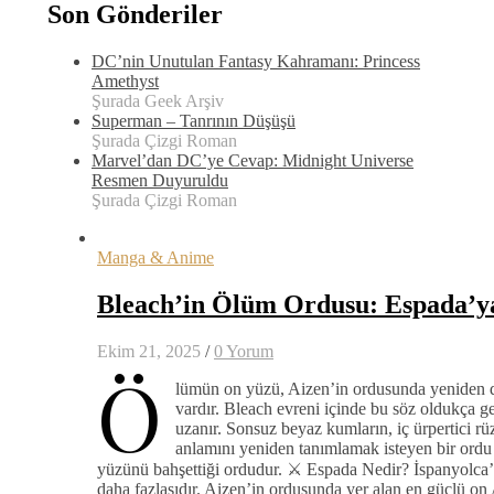
Son Gönderiler
DC’nin Unutulan Fantasy Kahramanı: Princess
Amethyst
Şurada Geek Arşiv
Superman – Tanrının Düşüşü
Şurada Çizgi Roman
Marvel’dan DC’ye Cevap: Midnight Universe
Resmen Duyuruldu
Şurada Çizgi Roman
Manga & Anime
Bleach’in Ölüm Ordusu: Espada’ya
Ekim 21, 2025
/
0 Yorum
Ö
lümün on yüzü, Aizen’in ordusunda yeniden doğ
vardır. Bleach evreni içinde bu söz oldukça ge
uzanır. Sonsuz beyaz kumların, iç ürpertici rü
anlamını yeniden tanımlamak isteyen bir ord
yüzünü bahşettiği ordudur. ⚔️ Espada Nedir? İspanyolca’da
daha fazlasıdır. Aizen’in ordusunda yer alan en güçlü o