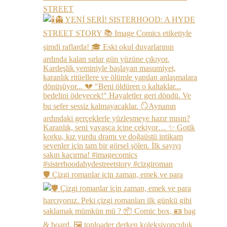
STREET
🛡️ Çizgi romanlar için zaman, emek ve para