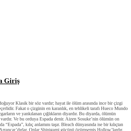
 Giriş
uyor Klasik bir söz vardır; hayat ile ölüm arasında ince bir çizgi
çerlidir. Fakat o çizginin en karanlık, en tehlikeli tarafı Hueco Mundo
zgarların ve yankılanan çığlıkların diyardır. Bu diyarda, ölümün
u vardır. Ve bu orduya Espada denir. Aizen Sosuke’nin ölümün on
 “Espada”, kılıç anlamını taşır. Bleach dünyasında ise bir kılıçtan
n Arrancar’dırlar. Onlar Shinigami gücünü özümsemiş Hollow’lardır.