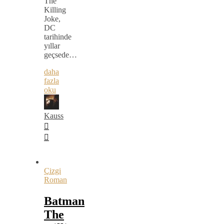
The
Killing
Joke,
DC
tarihinde
yıllar
geçsede…
daha
fazla
oku
Kauss
Çizgi
Roman
Batman
The