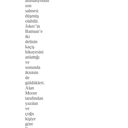
animasyonun
son
sahnesi
düşmüş
olabilir.
Joker’in
Batman’e
iki
delinin
kaçış
hikayesini
anlattığı
ve
sonunda
ikisinin
de
güldükleri.
Alan
Moore
tarafından
yazılan
ve
çoğu
kişiye
göre