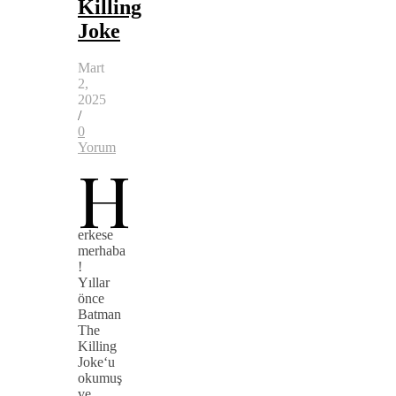
Killing
Joke
Mart
2,
2025
/
0
Yorum
H
erkese
merhaba
!
Yıllar
önce
Batman
The
Killing
Joke‘u
okumuş
ve