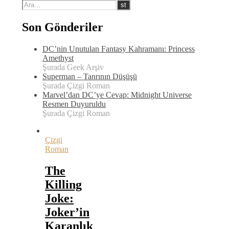
Son Gönderiler
DC’nin Unutulan Fantasy Kahramanı: Princess
Amethyst
Şurada Geek Arşiv
Superman – Tanrının Düşüşü
Şurada Çizgi Roman
Marvel’dan DC’ye Cevap: Midnight Universe
Resmen Duyuruldu
Şurada Çizgi Roman
Çizgi
Roman
The
Killing
Joke:
Joker’in
Karanlık