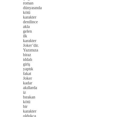
roman
dünyasında
kötü
karakter
denilince
akla
gelen
ilk
karakter
Joker’dir.
Yazımıza
biraz
iddalı
giriş
yaptık
fakat
Joker
kadar
akıllarda
iz
bırakan
kötü
bir
karakter
oldukça