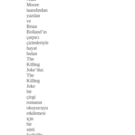
Moore
taarafından
yazılan
ve
Brian
Bolland’ın
çarpıcı
çizimleriyle
hayat
bulan
The
Killing
Joke’dur.
The
Killing
Joke
bir
çizgi
romanın
okuyucuyu
etkilemesi
için
bir
sürü
fasikülle