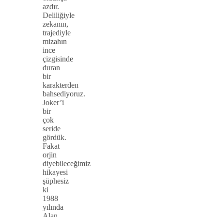
azdır.
Deliliğiyle
zekanın,
trajediyle
mizahın
ince
çizgisinde
duran
bir
karakterden
bahsediyoruz.
Joker’i
bir
çok
seride
gördük.
Fakat
orjin
diyebileceğimiz
hikayesi
şüphesiz
ki
1988
yılında
Alan