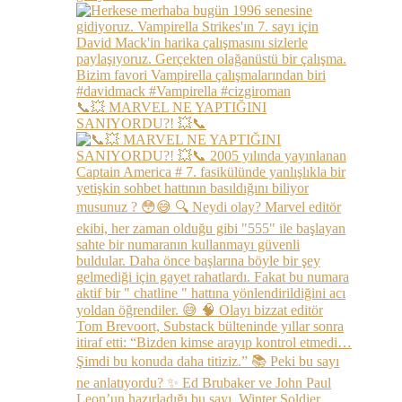
📞💥 MARVEL NE YAPTIĞINI
SANIYORDU?! 💥📞