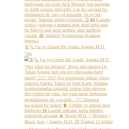
🧬🔍 Tıp ve Gizem Bir Arada: Ameku M.D.
“He