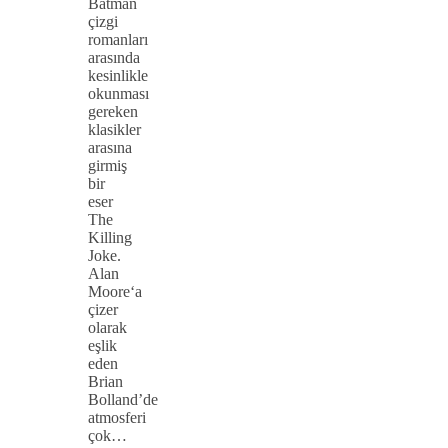
Batman
çizgi
romanları
arasında
kesinlikle
okunması
gereken
klasikler
arasına
girmiş
bir
eser
The
Killing
Joke.
Alan
Moore‘a
çizer
olarak
eşlik
eden
Brian
Bolland’de
atmosferi
çok…