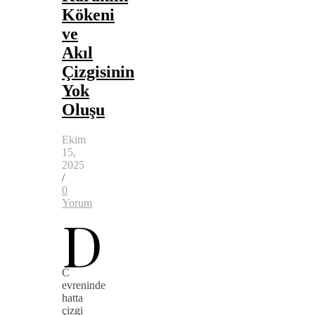
Kökeni
ve
Akıl
Çizgisinin
Yok
Oluşu
Ekim
15,
2025
/
0
Yorum
D
C
evreninde
hatta
çizgi