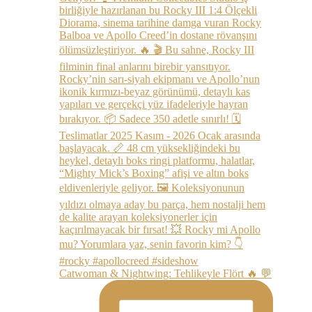
Catwoman & Nightwing: Tehlikeyle Flört 🔥 💬