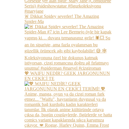
🚨 Dikkat Spidey severler! The Amazing
Spider-Ma
💖 WAIFU NEDİR? GEEK JARGONUNUN
EN ÇEKİCİ TE