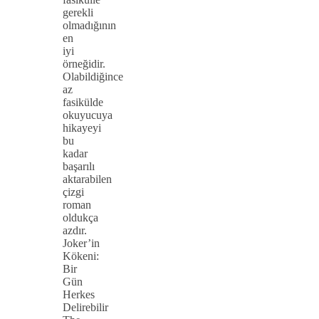
gerekli
olmadığının
en
iyi
örneğidir.
Olabildiğince
az
fasikülde
okuyucuya
hikayeyi
bu
kadar
başarılı
aktarabilen
çizgi
roman
oldukça
azdır.
Joker’in
Kökeni:
Bir
Gün
Herkes
Delirebilir