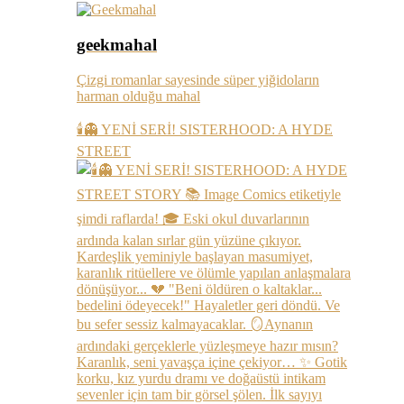
geekmahal
Çizgi romanlar sayesinde süper yiğidoların
harman olduğu mahal
🕯️👻 YENİ SERİ! SISTERHOOD: A HYDE
STREET