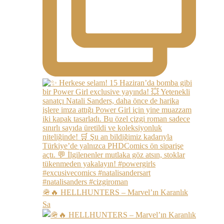
🪖🔥 HELLHUNTERS – Marvel’ın Karanlık
Sa