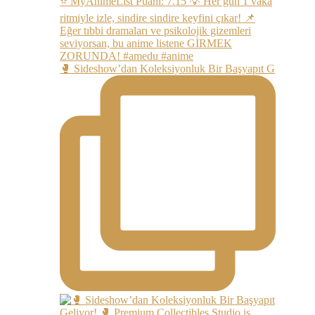
🥊 Sideshow’dan Koleksiyonluk Bir Başyapıt G