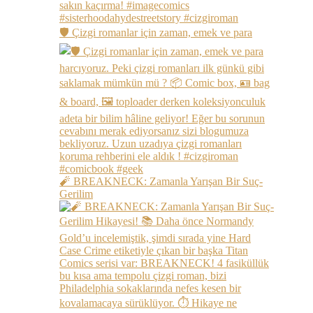
🛡️ Çizgi romanlar için zaman, emek ve para
🧨 BREAKNECK: Zamanla Yarışan Bir Suç-
Gerilim