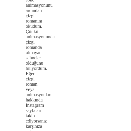
animasyonunu
ardından
çizgi
romanını
okudum.
Çünkü
animasyonunda
çizgi
romanda
olmayan
sahneler
olduğunu
biliyordum.
Eğer
çizgi
roman
veya
animasyonları
hakkında
Instagram
sayfaları
takip
ediyorsanız
karşınıza