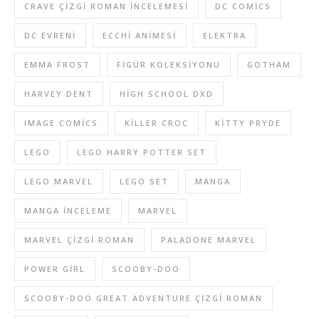
CRAVE ÇIZGI ROMAN INCELEMESI
DC COMICS
DC EVRENI
ECCHI ANIMESI
ELEKTRA
EMMA FROST
FIGÜR KOLEKSIYONU
GOTHAM
HARVEY DENT
HIGH SCHOOL DXD
IMAGE COMICS
KILLER CROC
KITTY PRYDE
LEGO
LEGO HARRY POTTER SET
LEGO MARVEL
LEGO SET
MANGA
MANGA INCELEME
MARVEL
MARVEL ÇIZGI ROMAN
PALADONE MARVEL
POWER GIRL
SCOOBY-DOO
SCOOBY-DOO GREAT ADVENTURE ÇIZGI ROMAN