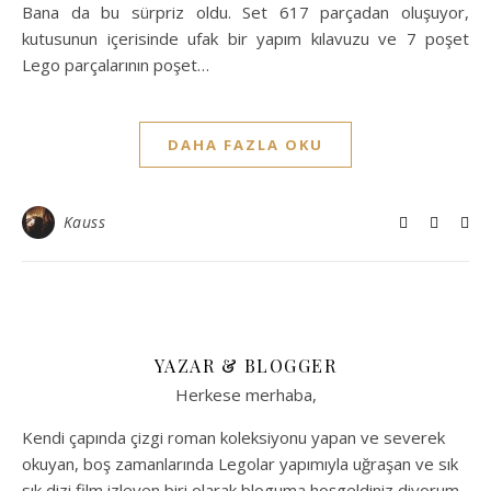
Bana da bu sürpriz oldu. Set 617 parçadan oluşuyor,
kutusunun içerisinde ufak bir yapım kılavuzu ve 7 poşet
Lego parçalarının poşet…
DAHA FAZLA OKU
Kauss
YAZAR & BLOGGER
Herkese merhaba,
Kendi çapında çizgi roman koleksiyonu yapan ve severek
okuyan, boş zamanlarında Legolar yapımıyla uğraşan ve sık
sık dizi film izleyen biri olarak bloguma hoşgeldiniz diyorum.