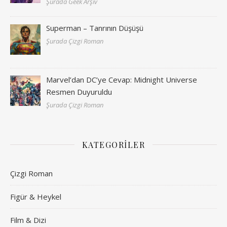
Şurada Geek Arşiv
Superman – Tanrının Düşüşü
Şurada Çizgi Roman
Marvel’dan DC’ye Cevap: Midnight Universe
Resmen Duyuruldu
Şurada Çizgi Roman
KATEGORILER
Çizgi Roman
Figür & Heykel
Film & Dizi