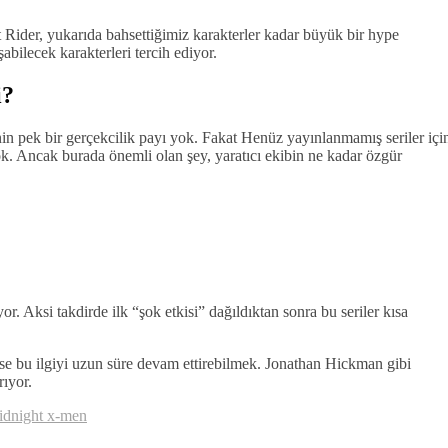
Rider, yukarıda bahsettiğimiz karakterler kadar büyük bir hype
abilecek karakterleri tercih ediyor.
i?
in pek bir gerçekcilik payı yok. Fakat Henüz yayınlanmamış seriler içi
ok. Ancak burada önemli olan şey, yaratıcı ekibin ne kadar özgür
. Aksi takdirde ilk “şok etkisi” dağıldıktan sonra bu seriler kısa
ise bu ilgiyi uzun süre devam ettirebilmek. Jonathan Hickman gibi
rıyor.
idnight x-men