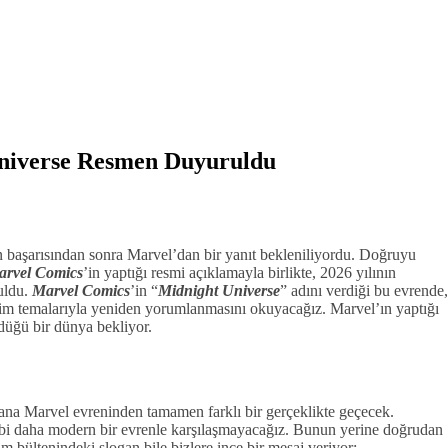
niverse Resmen Duyuruldu
in başarısından sonra Marvel’dan bir yanıt bekleniliyordu. Doğruyu
arvel Comics
’in yaptığı resmi açıklamayla birlikte, 2026 yılının
uldu.
Marvel Comics
’in “
Midnight Universe
” adını verdiği bu evrende,
ilim temalarıyla yeniden yorumlanmasını okuyacağız. Marvel’ın yaptığı
üğü bir dünya bekliyor.
, ana Marvel evreninden tamamen farklı bir gerçeklikte geçecek.
bi daha modern bir evrenle karşılaşmayacağız. Bunun yerine doğrudan
tım bültenindeki slogan bile bizlere ince bir mesaj veriyor: