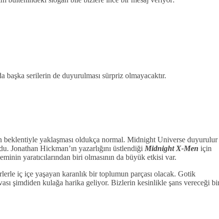
rda başka serilerin de duyurulması sürpriz olmayacaktır.
ın beklentiyle yaklaşması oldukça normal. Midnight Universe duyurulur
du. Jonathan Hickman’ın yazarlığını üstlendiği
Midnight X-Men
için
eminin yaratıcılarından biri olmasının da büyük etkisi var.
lerle iç içe yaşayan karanlık bir toplumun parçası olacak. Gotik
sı şimdiden kulağa harika geliyor. Bizlerin kesinlikle şans vereceği bi