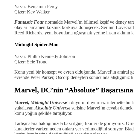
Yazar: Benjamin Percy
Çizer: Kev Walker
Fantastic Four
normalde Marvel’ın bilimsel keşif ve deney tar
olaylar tamamen kozmik korkuya dönüşecek. Serinin Lovecraft e
Reed Richards, yeni boyutlarla uğraşmak yerine insan aklının 
Midnight Spider-Man
Yazar: Phillip Kennedy Johnson
Çizer: Scie Tronc
Konu yeni bir konsept ve evren olduğunda, Marvel’ın amiral ge
evrende Peter Parker, Oscorp deneyleri sonucunda alıştığımız 
Marvel, DC’nin “Absolute” Başarısına
Marvel, Midnight Universe
’i duyurur duyurmaz internette bu
yakalayan
Absolute Universe
serisine Marvel’ın cevabı demek 
konu yoğun şekilde tartışılıyor.
Tartışmalara baktığımızda bazı ilginç fikirler de görüyoruz. Örn
karakterler varken neden onlara yer verilmediğini soruyor. Bla