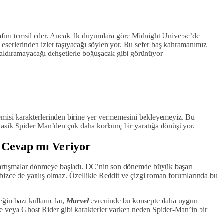
afını temsil eder. Ancak ilk duyumlara göre Midnight Universe’de
serlerinden izler taşıyacağı söyleniyor. Bu sefer baş kahramanımız
kaldıramayacağı dehşetlerle boğuşacak gibi görünüyor.
misi karakterlerinden birine yer vermemesini bekleyemeyiz. Bu
klasik Spider-Man’den çok daha korkunç bir yaratığa dönüşüyor.
 Cevap mı Veriyor
 tartışmalar dönmeye başladı. DC’nin son dönemde büyük başarı
bizce de yanlış olmaz. Özellikle Reddit ve çizgi roman forumlarında bu
eğin bazı kullanıcılar,
Marvel
evreninde bu konsepte daha uygun
de veya Ghost Rider gibi karakterler varken neden Spider-Man’in bir