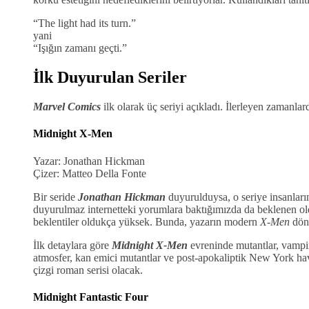
“The light had its turn.”
yani
“Işığın zamanı geçti.”
İlk Duyurulan Seriler
Marvel Comics
ilk olarak üç seriyi açıkladı. İlerleyen zamanla
Midnight X-Men
Yazar: Jonathan Hickman
Çizer: Matteo Della Fonte
Bir seride
Jonathan Hickman
duyurulduysa, o seriye insanlar
duyurulmaz internetteki yorumlara baktığımızda da beklenen ol
beklentiler oldukça yüksek. Bunda, yazarın modern
X-Men
dön
İlk detaylara göre
Midnight X-Men
evreninde mutantlar, vampir
atmosfer, kan emici mutantlar ve post-apokaliptik New York hava
çizgi roman serisi olacak.
Midnight Fantastic Four