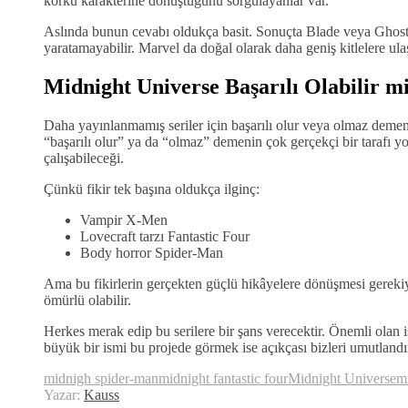
korku karakterine dönüştüğünü sorgulayanlar var.
Aslında bunun cevabı oldukça basit. Sonuçta Blade veya Ghost 
yaratamayabilir. Marvel da doğal olarak daha geniş kitlelere ulaş
Midnight Universe Başarılı Olabilir m
Daha yayınlanmamış seriler için başarılı olur veya olmaz demen
“başarılı olur” ya da “olmaz” demenin çok gerçekçi bir tarafı y
çalışabileceği.
Çünkü fikir tek başına oldukça ilginç:
Vampir X-Men
Lovecraft tarzı Fantastic Four
Body horror Spider-Man
Ama bu fikirlerin gerçekten güçlü hikâyelere dönüşmesi gerekiyor
ömürlü olabilir.
Herkes merak edip bu serilere bir şans verecektir. Önemli olan 
büyük bir ismi bu projede görmek ise açıkçası bizleri umutlandı
midnigh spider-man
midnight fantastic four
Midnight Universe
m
Yazar:
Kauss