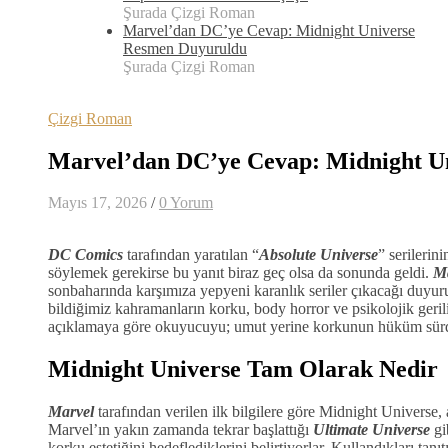
Şurada Çizgi Roman
Marvel’dan DC’ye Cevap: Midnight Universe
Resmen Duyuruldu
Şurada Çizgi Roman
Çizgi Roman
Marvel’dan DC’ye Cevap: Midnight U
Mayıs 17, 2026
/
0 Yorum
DC Comics
tarafından yaratılan “
Absolute Universe
” serilerin
söylemek gerekirse bu yanıt biraz geç olsa da sonunda geldi.
M
sonbaharında karşımıza yepyeni karanlık seriler çıkacağı duyur
bildiğimiz kahramanların korku, body horror ve psikolojik ger
açıklamaya göre okuyucuyu; umut yerine korkunun hüküm sürd
Midnight Universe Tam Olarak Nedir
Marvel
tarafından verilen ilk bilgilere göre Midnight Universe
Marvel’ın yakın zamanda tekrar başlattığı
Ultimate Universe
gi
korku estetiğini hedeflediklerini belirtiyorlar. Kullandıkları tanı