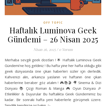
OFF TOPIC
Haftalık Luminova Geek
Gündemi – 26 Nisan 2025
Nisan 26, 2025
/
0 Yorum
Merhaba sevgili geek dostları ! 🌟 Haftalık Luminova Geek
Gündemi‘ne hoş geldiniz ! Bu hafta yine her hafta olduğu gibi
geek dünyasında öne çıkan haberleri sizler için derledik.
Kahvenizi alın, arkanıza yaslanın ve haftanın öne çıkan
haberlerine beraber göz atalım ! 🎮📚🎬 🎥 Sinema & Dizi
Dünyası 📚 Çizgi Roman & Manga 🎮 Oyun Dünyası 🎉
Etkinlikler & Duyurular Bu haftalıkta Geek Gündemimiz bu
kadar. Bir sonraki hafta yeni haberlerle görüşmek üzere.
Şimdilik kendinize iyi bakın. ✨