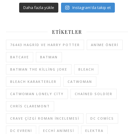
Daha fazla yükle
Instagram'da takip et
ETIKETLER
76443 HAGRID VE HARRY POTTER
ANIME ÖNERI
BATCAVE
BATMAN
BATMAN THE KILLING JOKE
BLEACH
BLEACH KARAKTERLER
CATWOMAN
CATWOMAN LONELY CITY
CHAINED SOLDIER
CHRIS CLAREMONT
CRAVE ÇIZGI ROMAN INCELEMESI
DC COMICS
DC EVRENI
ECCHI ANIMESI
ELEKTRA