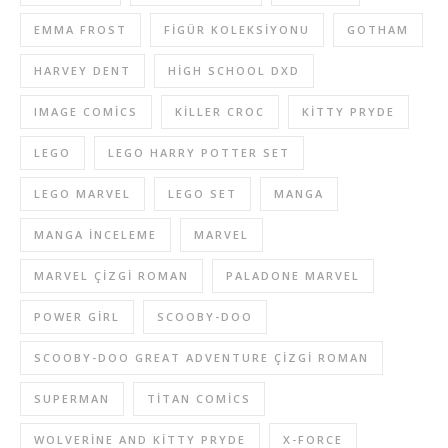
EMMA FROST
FIGÜR KOLEKSIYONU
GOTHAM
HARVEY DENT
HIGH SCHOOL DXD
IMAGE COMICS
KILLER CROC
KITTY PRYDE
LEGO
LEGO HARRY POTTER SET
LEGO MARVEL
LEGO SET
MANGA
MANGA INCELEME
MARVEL
MARVEL ÇIZGI ROMAN
PALADONE MARVEL
POWER GIRL
SCOOBY-DOO
SCOOBY-DOO GREAT ADVENTURE ÇIZGI ROMAN
SUPERMAN
TITAN COMICS
WOLVERINE AND KITTY PRYDE
X-FORCE