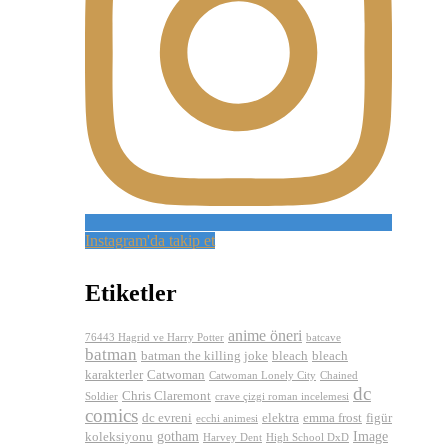
Instagram'da takip et
Etiketler
anime öneri
76443 Hagrid ve Harry Potter
batcave
batman
batman the killing joke
bleach
bleach
karakterler
Catwoman
Catwoman Lonely City
Chained
dc
Chris Claremont
Soldier
crave çizgi roman incelemesi
comics
dc evreni
elektra
emma frost
figür
ecchi animesi
gotham
Image
koleksiyonu
Harvey Dent
High School DxD