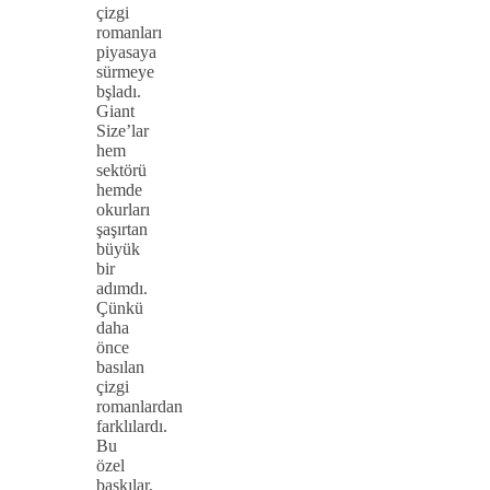
çizgi
romanları
piyasaya
sürmeye
bşladı.
Giant
Size’lar
hem
sektörü
hemde
okurları
şaşırtan
büyük
bir
adımdı.
Çünkü
daha
önce
basılan
çizgi
romanlardan
farklılardı.
Bu
özel
baskılar,