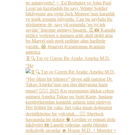
🧬🔍 Tıp ve Gizem Bir Arada: Ameku M.D.
“He