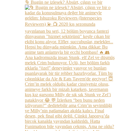
🌀 Bugün ne izlesek? Absürt, çılgın ve bir