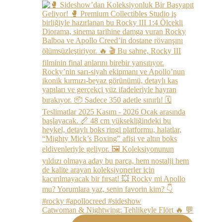
Catwoman & Nightwing: Tehlikeyle Flört 🔥 💬