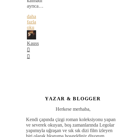
kalmadı
ayrıca…
daha
fazla
oku
Kauss
YAZAR & BLOGGER
Herkese merhaba,
Kendi çapında çizgi roman koleksiyonu yapan
ve severek okuyan, boş zamanlarında Legolar
yapımıyla uğraşan ve sık sık dizi film izleyen
biri olarak bloguma hoşgeldiniz diyorum.