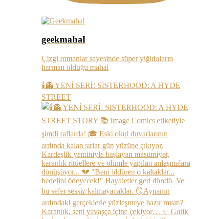
geekmahal
Çizgi romanlar sayesinde süper yiğidoların
harman olduğu mahal
🕯️👻 YENİ SERİ! SISTERHOOD: A HYDE
STREET