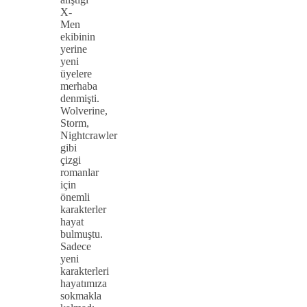
X-
Men
ekibinin
yerine
yeni
üyelere
merhaba
denmişti.
Wolverine,
Storm,
Nightcrawler
gibi
çizgi
romanlar
için
önemli
karakterler
hayat
bulmuştu.
Sadece
yeni
karakterleri
hayatımıza
sokmakla