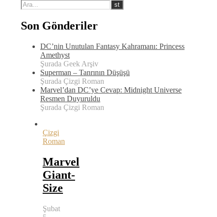
Son Gönderiler
DC’nin Unutulan Fantasy Kahramanı: Princess
Amethyst
Şurada Geek Arşiv
Superman – Tanrının Düşüşü
Şurada Çizgi Roman
Marvel’dan DC’ye Cevap: Midnight Universe
Resmen Duyuruldu
Şurada Çizgi Roman
Çizgi
Roman
Marvel
Giant-
Size
Şubat