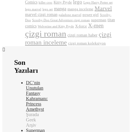
lego
Comics
Kitty Pryde
killer croc
Lego Harry Potter set
Marvel
manga
manga inceleme
lego marvel
lego set
marvel çizgi roman
power girl
paladone marvel
Scooby-
titan
superman
Doo
Scooby-Doo Great Adventure çizgi roman
X-men
comics
X-force
Wolverine and Kitty Pryde
çizgi roman
çizgi
çizgi roman haber
roman inceleme
çizgi roman koleksiyon
Son
Yazıları
DC’nin
Unutulan
Fantasy
Kahramanı:
Princess
Amethyst
Şurada
Geek
Arşiv
Superman