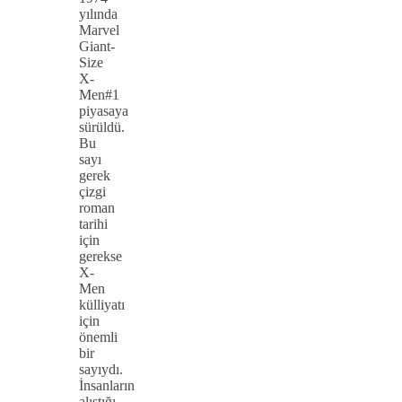
yılında
Marvel
Giant-
Size
X-
Men#1
piyasaya
sürüldü.
Bu
sayı
gerek
çizgi
roman
tarihi
için
gerekse
X-
Men
külliyatı
için
önemli
bir
sayıydı.
İnsanların
alıştığı