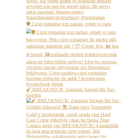
🛡️ Çizgi romanlar için zaman, emek ve para
🧨 BREAKNECK: Zamanla Yarışan Bir Suç-
Gerilim