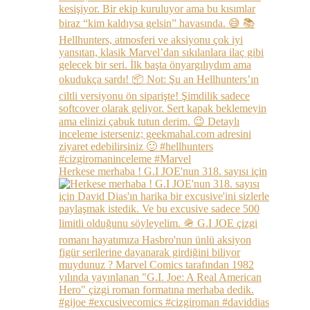
Herkese merhaba ! G.I JOE'nun 318. sayısı için