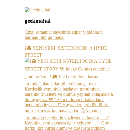
geekmahal
Çizgi romanlar sayesinde süper yiğidoların
harman olduğu mahal
🕯️👻 YENİ SERİ! SISTERHOOD: A HYDE
STREET