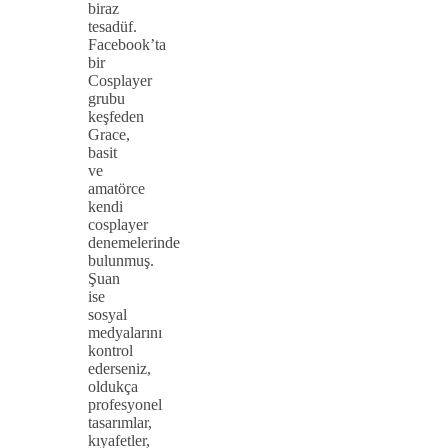
biraz
tesadüf.
Facebook’ta
bir
Cosplayer
grubu
keşfeden
Grace,
basit
ve
amatörce
kendi
cosplayer
denemelerinde
bulunmuş.
Şuan
ise
sosyal
medyalarını
kontrol
ederseniz,
oldukça
profesyonel
tasarımlar,
kıyafetler,