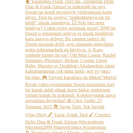
🌀 Bugün ne izlesek? Absürt, çılgın ve bir