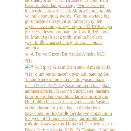
🧬🔍 Tıp ve Gizem Bir Arada: Ameku M.D.
“He