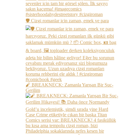
🛡️ Çizgi romanlar için zaman, emek ve para
🧨 BREAKNECK: Zamanla Yarışan Bir Suç-
Gerilim