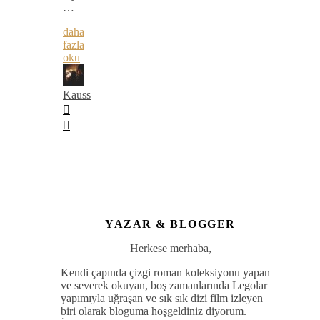
…
daha
fazla
oku
Kauss
YAZAR & BLOGGER
Herkese merhaba,
Kendi çapında çizgi roman koleksiyonu yapan
ve severek okuyan, boş zamanlarında Legolar
yapımıyla uğraşan ve sık sık dizi film izleyen
biri olarak bloguma hoşgeldiniz diyorum.