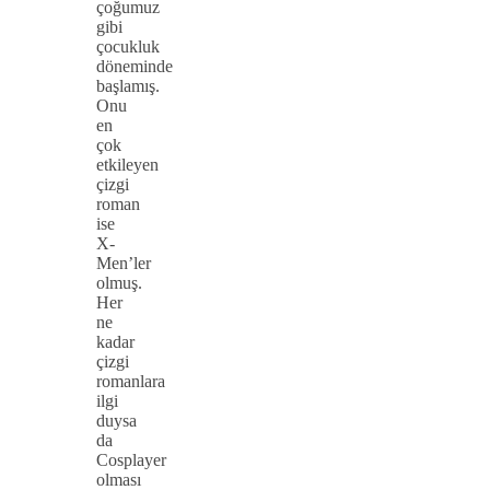
çoğumuz
gibi
çocukluk
döneminde
başlamış.
Onu
en
çok
etkileyen
çizgi
roman
ise
X-
Men’ler
olmuş.
Her
ne
kadar
çizgi
romanlara
ilgi
duysa
da
Cosplayer
olması