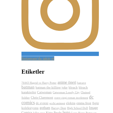
Instagram'da takip et
Etiketler
anime öneri
76443 Hagrid ve Harry Potter
batcave
batman
batman the killing joke
bleach
bleach
karakterler
Catwoman
Catwoman Lonely City
Chained
dc
Chris Claremont
Soldier
crave çizgi roman incelemesi
comics
dc evreni
elektra
emma frost
figür
ecchi animesi
gotham
Image
koleksiyonu
Harvey Dent
High School DxD
lego
Comics
Kitty Pryde
killer croc
Lego Harry Potter set