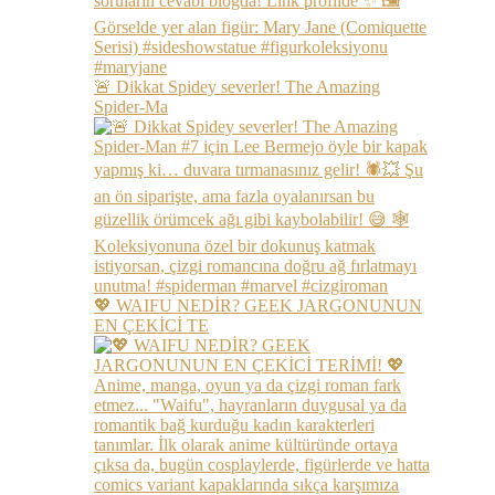
🚨 Dikkat Spidey severler! The Amazing
Spider-Ma
💖 WAIFU NEDİR? GEEK JARGONUNUN
EN ÇEKİCİ TE