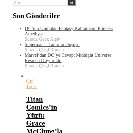
Son Gönderiler
DC’nin Unutulan Fantasy Kahramanı: Princess
Amethyst
Şurada Geek Arşiv
Superman – Tanrının Düşüşü
Şurada Çizgi Roman
Marvel’dan DC’ye Cevap: Midnight Universe
Resmen Duyuruldu
Şurada Çizgi Roman
Off
Topic
Titan
Comics’in
Yüzü:
Grace
McClung’la