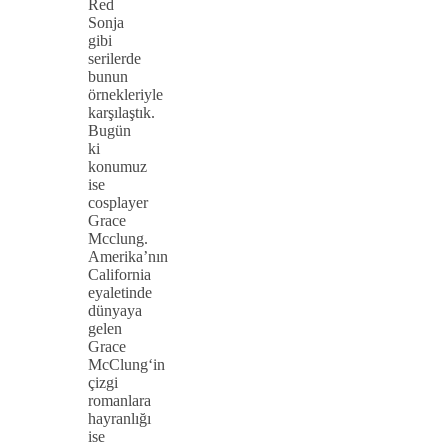
Red
Sonja
gibi
serilerde
bunun
örnekleriyle
karşılaştık.
Bugün
ki
konumuz
ise
cosplayer
Grace
Mcclung.
Amerika’nın
California
eyaletinde
dünyaya
gelen
Grace
McClung‘in
çizgi
romanlara
hayranlığı
ise