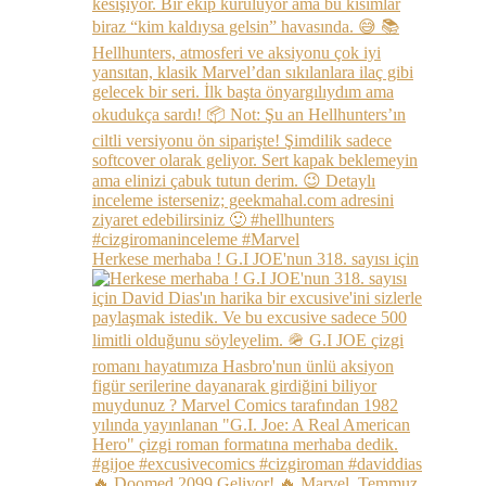
Herkese merhaba ! G.I JOE'nun 318. sayısı için
🔥 Doomed 2099 Geliyor! 🔥 Marvel, Temmuz