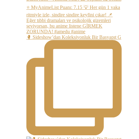
🥊 Sideshow’dan Koleksiyonluk Bir Başyapıt G