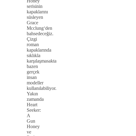
Honey
serisinin
kapaklarını
süsleyen
Grace
Mcclung‘den
bahsedeceğiz.
Çizgi
roman
kapaklarında
sıklıkla
karşılaşmasakta
bazen
gerçek
insan
modeller
kullanılabiliyor.
Yakın
zamanda
Heart
Seeker:
A
Gun
Honey
ve