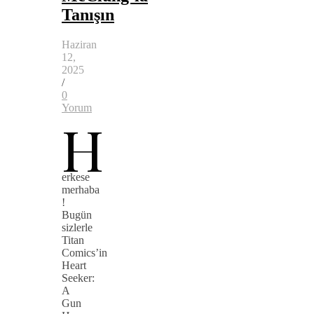
Tanışın
Haziran
12,
2025
/
0
Yorum
H
erkese
merhaba
!
Bugün
sizlerle
Titan
Comics’in
Heart
Seeker:
A
Gun