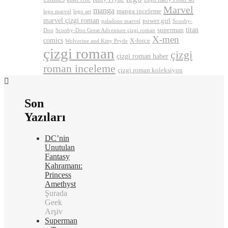
Marvel
manga
manga inceleme
lego marvel
lego set
marvel çizgi roman
power girl
paladone marvel
Scooby-
titan
superman
Doo
Scooby-Doo Great Adventure çizgi roman
X-men
comics
X-force
Wolverine and Kitty Pryde
çizgi roman
çizgi
çizgi roman haber
roman inceleme
çizgi roman koleksiyon
Son
Yazıları
DC’nin
Unutulan
Fantasy
Kahramanı:
Princess
Amethyst
Şurada
Geek
Arşiv
Superman