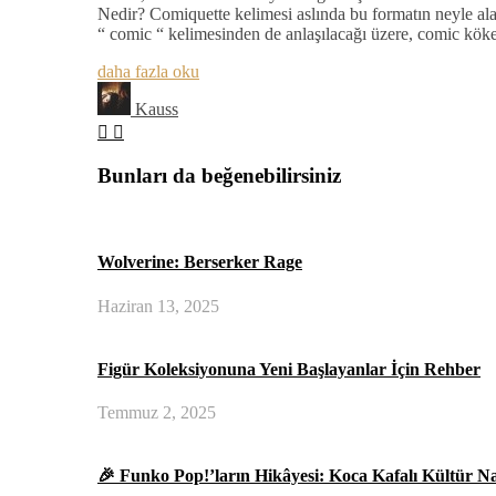
Nedir? Comiquette kelimesi aslında bu formatın neyle ala
“ comic “ kelimesinden de anlaşılacağı üzere, comic kö
daha fazla oku
Kauss
Bunları da beğenebilirsiniz
Wolverine: Berserker Rage
Haziran 13, 2025
Figür Koleksiyonuna Yeni Başlayanlar İçin Rehber
Temmuz 2, 2025
🎉 Funko Pop!’ların Hikâyesi: Koca Kafalı Kültür N