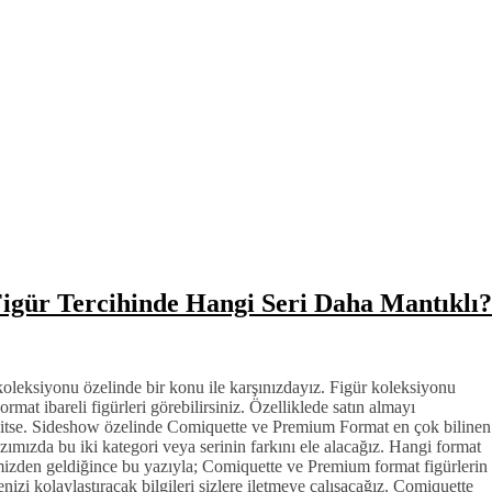
gür Tercihinde Hangi Seri Daha Mantıklı?
oleksiyonu özelinde bir konu ile karşınızdayız. Figür koleksiyonu
at ibareli figürleri görebilirsiniz. Özelliklede satın almayı
itse. Sideshow özelinde Comiquette ve Premium Format en çok bilinen
zımızda bu iki kategori veya serinin farkını ele alacağız. Hangi format
izden geldiğince bu yazıyla; Comiquette ve Premium format figürlerin
nizi kolaylaştıracak bilgileri sizlere iletmeye çalışacağız. Comiquette