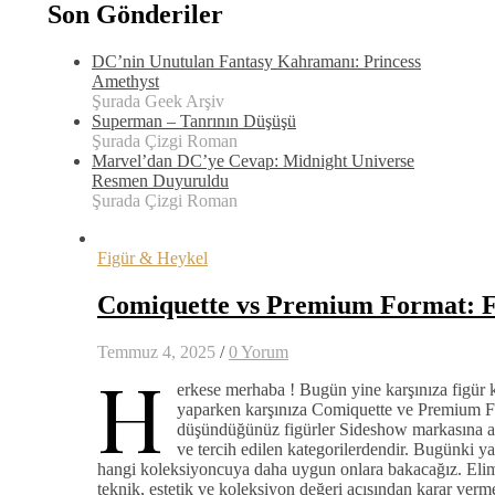
Son Gönderiler
DC’nin Unutulan Fantasy Kahramanı: Princess
Amethyst
Şurada Geek Arşiv
Superman – Tanrının Düşüşü
Şurada Çizgi Roman
Marvel’dan DC’ye Cevap: Midnight Universe
Resmen Duyuruldu
Şurada Çizgi Roman
Figür & Heykel
Comiquette vs Premium Format: Fi
Temmuz 4, 2025
/
0 Yorum
H
erkese merhaba ! Bugün yine karşınıza figür k
yaparken karşınıza Comiquette ve Premium Form
düşündüğünüz figürler Sideshow markasına a
ve tercih edilen kategorilerdendir. Bugünki ya
hangi koleksiyoncuya daha uygun onlara bakacağız. Elim
teknik, estetik ve koleksiyon değeri açısından karar verme