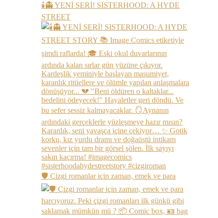
🕯️👻 YENİ SERİ! SISTERHOOD: A HYDE
STREET
🛡️ Çizgi romanlar için zaman, emek ve para