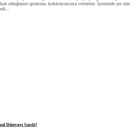
kalı olduğunun spoilerını, koleksiyoncuya vermekte. İçerisinde yer ala
kenli…
asıl Dünyayı Sardı?