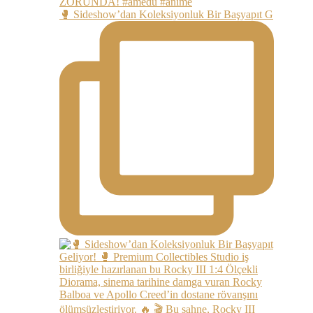
🥊 Sideshow’dan Koleksiyonluk Bir Başyapıt G