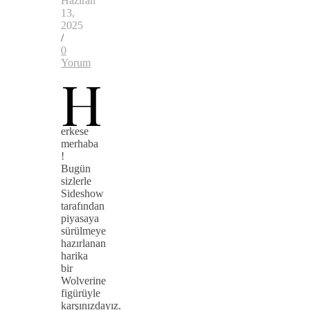
Haziran
13,
2025
/
0
Yorum
H
erkese
merhaba
!
Bugün
sizlerle
Sideshow
tarafından
piyasaya
sürülmeye
hazırlanan
harika
bir
Wolverine
figürüyle
karşınızdayız.