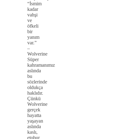
“İsmim
kadar
vahşi
ve
öfkeli
bir
yanım
var.”
–
Wolverine
Süper
kahramanımız
aslında
bu
sözlerinde
oldukça
haklıdır.
Çünkü
Wolverine
gerçek
hayatta
yaşayan
aslında
kaslı,
etobur