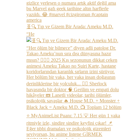
🧬🔍 Tıp ve Gizem Bir Arada: Ameku M.D.
“He