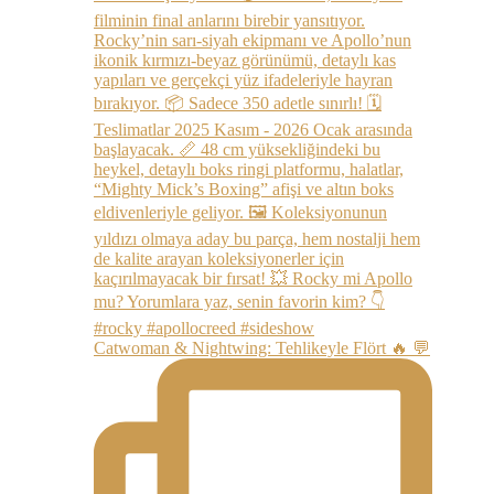
Catwoman & Nightwing: Tehlikeyle Flört 🔥 💬