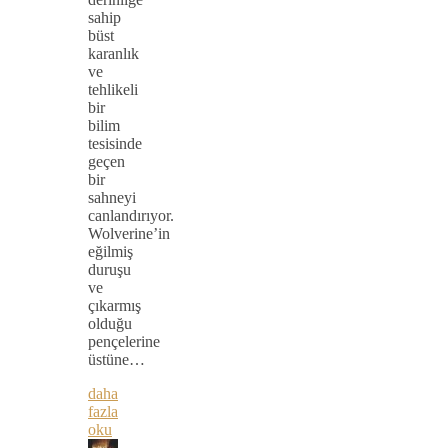
sahip
büst
karanlık
ve
tehlikeli
bir
bilim
tesisinde
geçen
bir
sahneyi
canlandırıyor.
Wolverine’in
eğilmiş
duruşu
ve
çıkarmış
olduğu
pençelerine
üstüne…
daha
fazla
oku