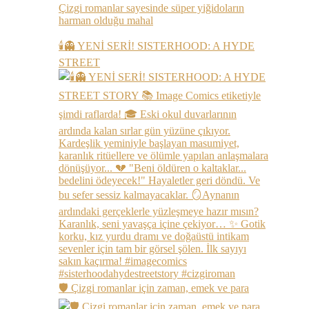
Çizgi romanlar sayesinde süper yiğidoların
harman olduğu mahal
🕯️👻 YENİ SERİ! SISTERHOOD: A HYDE
STREET
🛡️ Çizgi romanlar için zaman, emek ve para