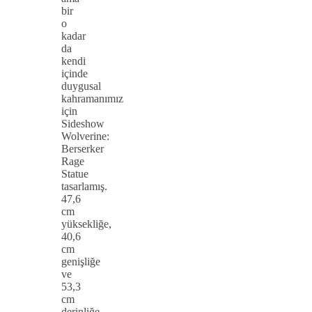
bir
o
kadar
da
kendi
içinde
duygusal
kahramanımız
için
Sideshow
Wolverine:
Berserker
Rage
Statue
tasarlamış.
47,6
cm
yüksekliğe,
40,6
cm
genişliğe
ve
53,3
cm
derinliğe