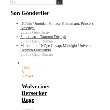
Son Gönderiler
DC’nin Unutulan Fantasy Kahramanı: Princess
Amethyst
Şurada Geek Arşiv
Superman – Tanrının Düşüşü
Şurada Çizgi Roman
Marvel’dan DC’ye Cevap: Midnight Universe
Resmen Duyuruldu
Şurada Çizgi Roman
Figür
&
Heykel
Wolverine:
Berserker
Rage