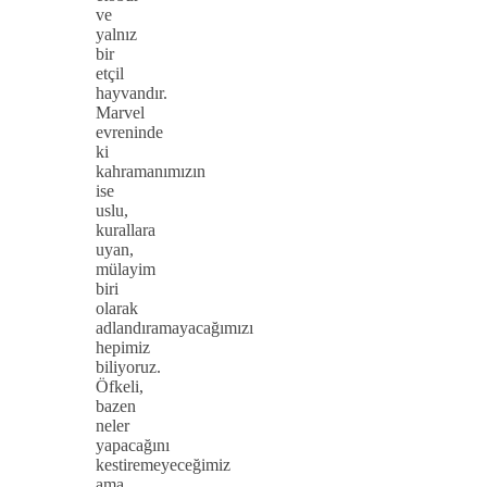
ve
yalnız
bir
etçil
hayvandır.
Marvel
evreninde
ki
kahramanımızın
ise
uslu,
kurallara
uyan,
mülayim
biri
olarak
adlandıramayacağımızı
hepimiz
biliyoruz.
Öfkeli,
bazen
neler
yapacağını
kestiremeyeceğimiz
ama