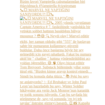
📞💥 MARVEL NE YAPTIĞINI
SANIYORDU?! 💥📞