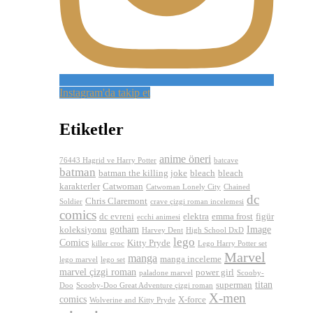
Instagram'da takip et
Etiketler
anime öneri
76443 Hagrid ve Harry Potter
batcave
batman
batman the killing joke
bleach
bleach
karakterler
Catwoman
Catwoman Lonely City
Chained
dc
Chris Claremont
Soldier
crave çizgi roman incelemesi
comics
dc evreni
elektra
emma frost
figür
ecchi animesi
gotham
Image
koleksiyonu
Harvey Dent
High School DxD
lego
Comics
Kitty Pryde
killer croc
Lego Harry Potter set
Marvel
manga
manga inceleme
lego marvel
lego set
marvel çizgi roman
power girl
paladone marvel
Scooby-
titan
superman
Doo
Scooby-Doo Great Adventure çizgi roman
X-men
comics
X-force
Wolverine and Kitty Pryde