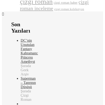
çizgi roman
çizgi
çizgi roman haber
roman inceleme
çizgi roman koleksiyon
Son
Yazıları
DC’nin
Unutulan
Fantasy
Kahramanı:
Princess
Amethyst
Şurada
Geek
Arşiv
Superman
– Tanrının
Düşüşü
Şurada
Çizgi
Roman