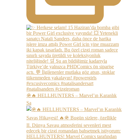
🪖🔥 HELLHUNTERS – Marvel’ın Karanlık
Sa