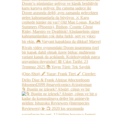
🌀 Bugün ne izlesek? Absürt, çılgın ve bir