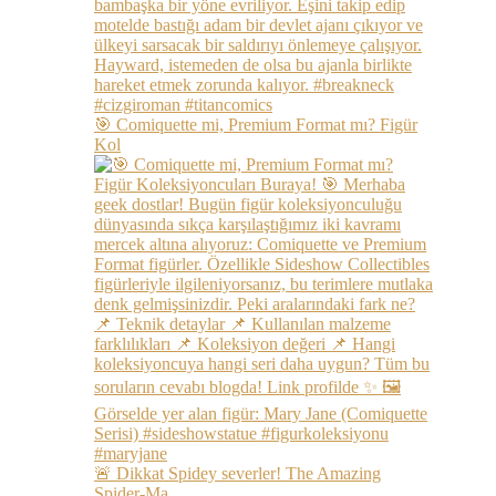
🎯 Comiquette mi, Premium Format mı? Figür
Kol
🚨 Dikkat Spidey severler! The Amazing
Spider-Ma