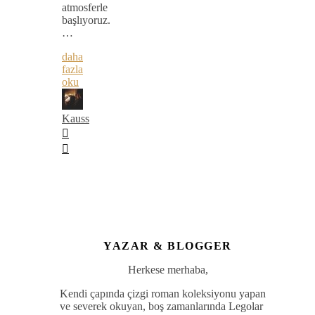
atmosferle
başlıyoruz.
…
daha
fazla
oku
Kauss
YAZAR & BLOGGER
Herkese merhaba,
Kendi çapında çizgi roman koleksiyonu yapan
ve severek okuyan, boş zamanlarında Legolar