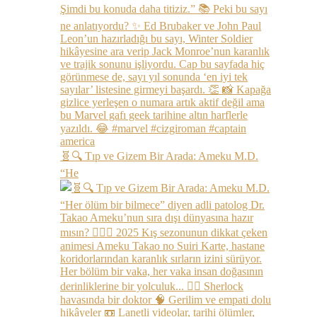
🧬🔍 Tıp ve Gizem Bir Arada: Ameku M.D.
“He