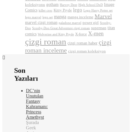
gotham
Image
koleksiyonu
Harvey Dent
High School DxD
lego
Comics
Kitty Pryde
killer croc
Lego Harry Potter set
Marvel
manga
manga inceleme
lego marvel
lego set
marvel çizgi roman
power girl
paladone marvel
Scooby-
titan
superman
Doo
Scooby-Doo Great Adventure çizgi roman
X-men
comics
X-force
Wolverine and Kitty Pryde
çizgi roman
çizgi
çizgi roman haber
roman inceleme
çizgi roman koleksiyon
Son
Yazıları
DC’nin
Unutulan
Fantasy
Kahramanı:
Princess
Amethyst
Şurada
Geek