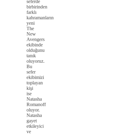
seferde
birbirinden
farklı
kahramanların
yeni
The
New
Avengers
ekibinde
olduğunu
tanık
oluyoruz.
Bu
sefer
ekibimizi
toplayan
kişi
ise
Natasha
Romanoff
oluyor.
Natasha
gayet
etkileyici
ve