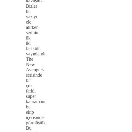
kavuştuk.
Bizler
bu
yazıyı
ele
alırken
serinin
ilk
iki
fasikülü
yayınlandı.
The
New
Avengers
serisinde
bir
çok
farklı
süper
kahramanı
bu
ekip
içerisinde
görmüştük.
Bu