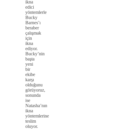
ikna
edici
yöntemlerle
Bucky
Barnes’ı
beraber
çalışmak
için
ikna
ediyor.
Bucky’nin
başta
yeni
bir
ekibe
karşı
olduğunu
görüyoruz,
sonunda
ise
Natasha’nın
ikna
yöntemlerine
teslim
oluyor.