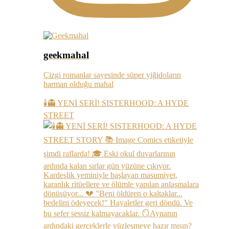
geekmahal
Çizgi romanlar sayesinde süper yiğidoların
harman olduğu mahal
🕯️👻 YENİ SERİ! SISTERHOOD: A HYDE
STREET