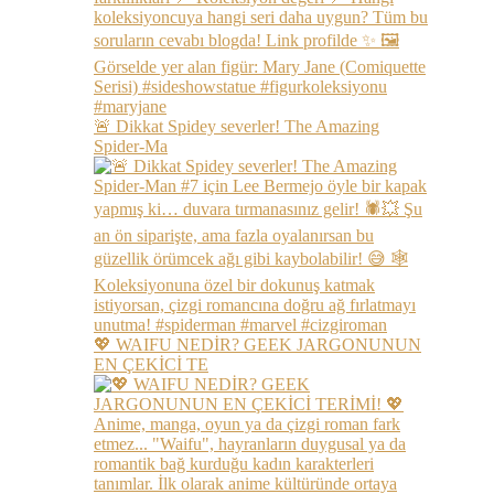
🚨 Dikkat Spidey severler! The Amazing
Spider-Ma
💖 WAIFU NEDİR? GEEK JARGONUNUN
EN ÇEKİCİ TE