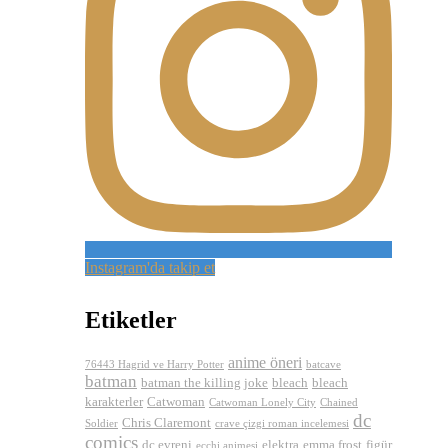
Instagram'da takip et
Etiketler
anime öneri
76443 Hagrid ve Harry Potter
batcave
batman
batman the killing joke
bleach
bleach
karakterler
Catwoman
Catwoman Lonely City
Chained
dc
Chris Claremont
Soldier
crave çizgi roman incelemesi
comics
dc evreni
elektra
emma frost
figür
ecchi animesi