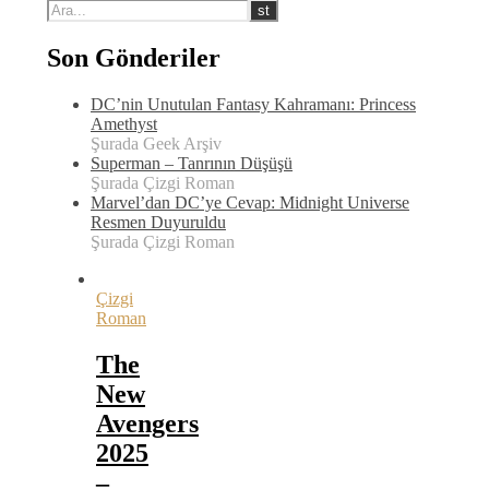
Son Gönderiler
DC’nin Unutulan Fantasy Kahramanı: Princess
Amethyst
Şurada Geek Arşiv
Superman – Tanrının Düşüşü
Şurada Çizgi Roman
Marvel’dan DC’ye Cevap: Midnight Universe
Resmen Duyuruldu
Şurada Çizgi Roman
Çizgi
Roman
The
New
Avengers
2025
–