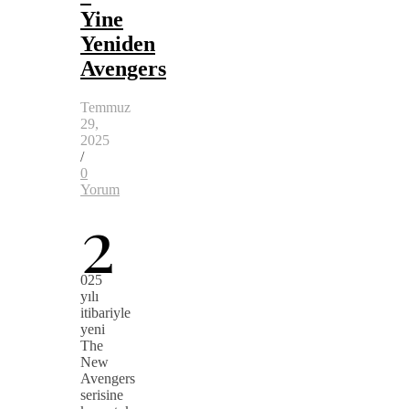
Yine
Yeniden
Avengers
Temmuz
29,
2025
/
0
Yorum
2
025
yılı
itibariyle
yeni
The
New
Avengers
serisine