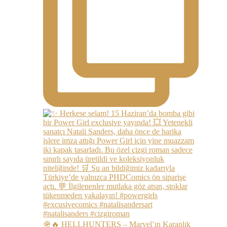
🪖🔥 HELLHUNTERS – Marvel’ın Karanlık