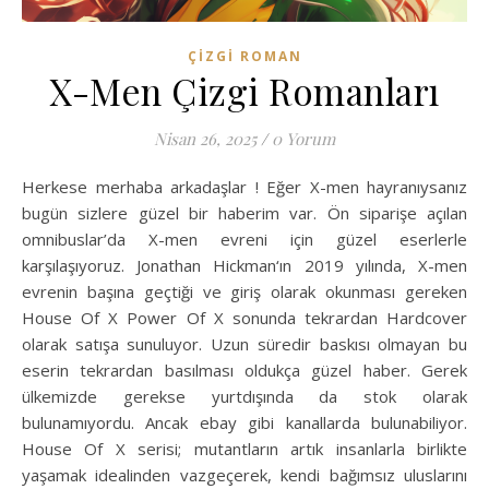
ÇIZGI ROMAN
X-Men Çizgi Romanları
Nisan 26, 2025
/
0 Yorum
Herkese merhaba arkadaşlar ! Eğer X-men hayranıysanız
bugün sizlere güzel bir haberim var. Ön siparişe açılan
omnibuslar’da X-men evreni için güzel eserlerle
karşılaşıyoruz. Jonathan Hickman‘ın 2019 yılında, X-men
evrenin başına geçtiği ve giriş olarak okunması gereken
House Of X Power Of X sonunda tekrardan Hardcover
olarak satışa sunuluyor. Uzun süredir baskısı olmayan bu
eserin tekrardan basılması oldukça güzel haber. Gerek
ülkemizde gerekse yurtdışında da stok olarak
bulunamıyordu. Ancak ebay gibi kanallarda bulunabiliyor.
House Of X serisi; mutantların artık insanlarla birlikte
yaşamak idealinden vazgeçerek, kendi bağımsız uluslarını