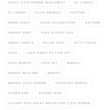
CRAVE ÇIZGI ROMAN INCELEMESI
DC COMICS
DC EVRENI
ECCHI ANIMESI
ELEKTRA
EMMA FROST
FIGÜR KOLEKSIYONU
GOTHAM
HARVEY DENT
HIGH SCHOOL DXD
IMAGE COMICS
KILLER CROC
KITTY PRYDE
LEGO
LEGO HARRY POTTER SET
LEGO MARVEL
LEGO SET
MANGA
MANGA INCELEME
MARVEL
MARVEL ÇIZGI ROMAN
PALADONE MARVEL
POWER GIRL
SCOOBY-DOO
SCOOBY-DOO GREAT ADVENTURE ÇIZGI ROMAN