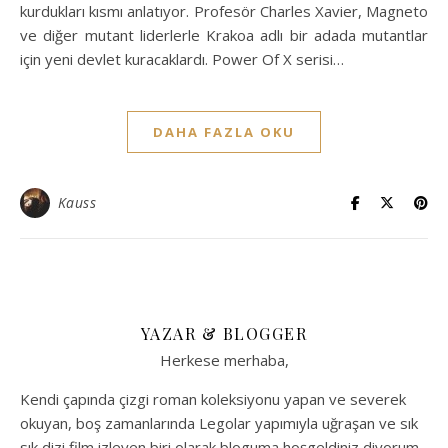
kurdukları kısmı anlatıyor. Profesör Charles Xavier, Magneto
ve diğer mutant liderlerle Krakoa adlı bir adada mutantlar
için yeni devlet kuracaklardı. Power Of X serisi…
DAHA FAZLA OKU
Kauss
YAZAR & BLOGGER
Herkese merhaba,
Kendi çapında çizgi roman koleksiyonu yapan ve severek
okuyan, boş zamanlarında Legolar yapımıyla uğraşan ve sık
sık dizi film izleyen biri olarak bloguma hoşgeldiniz diyorum.