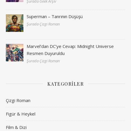
Şurada Geek Arşiv
Superman – Tanrının Düşüşü
Şurada Çizgi Roman
Marvel’dan DC’ye Cevap: Midnight Universe
Resmen Duyuruldu
Şurada Çizgi Roman
KATEGORILER
Çizgi Roman
Figür & Heykel
Film & Dizi