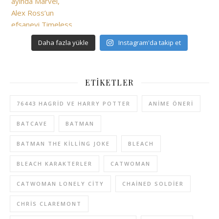
Daha fazla yükle
Instagram'da takip et
ETIKETLER
76443 HAGRID VE HARRY POTTER
ANIME ÖNERI
BATCAVE
BATMAN
BATMAN THE KILLING JOKE
BLEACH
BLEACH KARAKTERLER
CATWOMAN
CATWOMAN LONELY CITY
CHAINED SOLDIER
CHRIS CLAREMONT