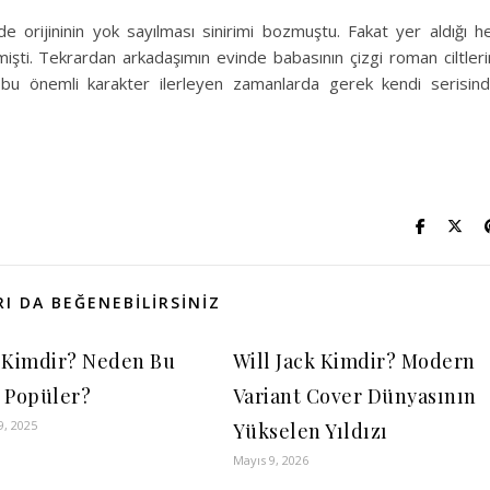
e orijininin yok sayılması sinirimi bozmuştu. Fakat yer aldığı h
şti. Tekrardan arkadaşımın evinde babasının çizgi roman ciltleri
 bu önemli karakter ilerleyen zamanlarda gerek kendi serisin
I DA BEĞENEBILIRSINIZ
 Kimdir? Neden Bu
Will Jack Kimdir? Modern
 Popüler?
Variant Cover Dünyasının
9, 2025
Yükselen Yıldızı
Mayıs 9, 2026