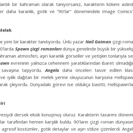
antılı bir kahraman olarak tanıyorsanız, karakterin kökeni aslın
akter daha karanlık, gotik ve “90’lar” dönemindeki Image Comics
Melek
re yeni bir karakter tanıtıyordu. Ünlü yazar
Neil Gaiman
çizgi rom
0’larda
Spawn çizgi romanları
dünya genelinde büyük bir yükseli
kahraman atmosferi, aşırı karanlık görseller ve yetişkin tonlarıyla se
pawn
evreninin yalnızca cehennem yaratıklarından ibaret olmadığı
 savaşına taşıyordu.
Angela
daha önceleri tasvir edilen klas
 ve iyilik dağıtan bir melek yerine okuyucunun karşısına Hellspa
larak çıkıyordu. Dünyadaki görevi ise oldukça basitti; Hellspawn’la
iri
esiydi dersek eksik konuşmuş oluruz. Karakterin tasarımı dönem
lar tarafından hemen karşılık buldu. 90’ların çizgi roman dünyası
 agresif kostümler, gotik detaylar ve aşırı stilize çizimlerdi. Ange