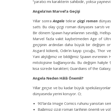
“yaratıcı mı karakterin sahibidir, yoksa yayınev
Angela’nın Marvel’a Geçişi
Yıllar sonra
Angela
tekrar
çizgi roman
dünyası
sattı. Bu olay çizgi roman dünyasını sarstı 
Bir dönem Spawn hayranlarının sevdiği, Hellspa
Marvel fazla vakit kaybetmeden Age of Ultron
geçişinin ardından daha büyük bir değişim or
Asgard kökenli, Odin’in kayıp çocuğu, Thor ve 
Yani alıştığımız ve bildiğimiz Spawn evreninin H
mitolojisine bağlanıyordu. Bu değişim haliyle
kısa sürede karakteri; Guardians of the Galaxy
Angela Neden Hâlâ Önemli?
Yıllar geçse ve bu kadar büyük spekülasyonla
dünyasında yerini koruyor. O;
90’larda Image Comics ruhunu yansıtan sem
Bağımsız çizgi roman tarihinin önemli ve yol 