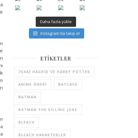
da
’e
Daha fazla yükle
Instagram'da takip et
an
şe
ri
ETIKETLER
nı
76443 HAGRID VE HARRY POTTER
ik
wn
ANIME ÖNERI
BATCAVE
rı
BATMAN
BATMAN THE KILLING JOKE
in
BLEACH
na
la
BLEACH KARAKTERLER