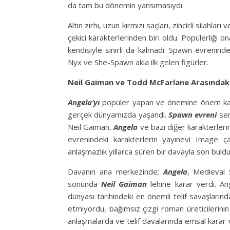
da tam bu dönemin yansımasıydı.
Altın zırhı, uzun kırmızı saçları, zincirli silahla
çekici karakterlerinden biri oldu. Popülerliği on
kendisiyle sınırlı da kalmadı. Spawn evreninde
Nyx ve She-Spawn akla ilk gelen figürler.
Neil Gaiman ve Todd McFarlane Arasındak
Angela’yı
popüler yapan ve önemine önem kat
gerçek dünyamızda yaşandı.
Spawn evreni
sen
Neil Gaiman,
Angela
ve bazı diğer karakterler
evrenindeki karakterlerin yayınevi Image ç
anlaşmazlık yıllarca süren bir davayla son buldu
Davanın ana merkezinde;
Angela
, Medieval 
sonunda
Neil Gaiman
lehine karar verdi. An
dünyası tarihindeki en önemli telif savaşların
etmiyordu, bağımsız çizgi roman üreticilerinin 
anlaşmalarda ve telif davalarında emsal karar ol