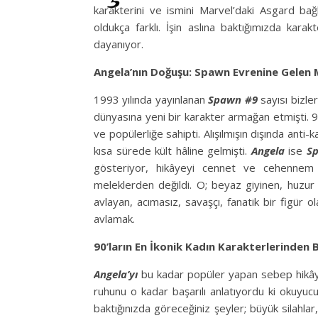
karakterini ve ismini Marvel’daki Asgard bağl
oldukça farklı. İşin aslına baktığımızda kar
dayanıyor.
Angela’nın Doğuşu: Spawn Evrenine Gelen 
1993 yılında yayınlanan
Spawn #9
sayısı bizle
dünyasına yeni bir karakter armağan etmişti. 9
ve popülerliğe sahipti. Alışılmışın dışında anti-
kısa sürede kült hâline gelmişti.
Angela
ise
S
gösteriyor, hikâyeyi cennet ve cehennem
meleklerden değildi. O; beyaz giyinen, huzur
avlayan, acımasız, savaşçı, fanatik bir figür o
avlamak.
90’ların En İkonik Kadın Karakterlerinden B
Angela’yı
bu kadar popüler yapan sebep hikây
ruhunu o kadar başarılı anlatıyordu ki okuyucu
baktığınızda göreceğiniz şeyler; büyük silahlar,