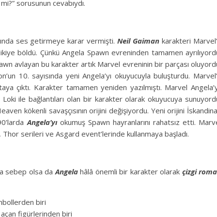
i mi?” sorusunun cevabıydı.
nda ses getirmeye karar vermişti.
Neil Gaiman
karakteri Marvel
ve ikiye böldü. Çünkü Angela Spawn evreninden tamamen ayrılıyord
wn avlayan bu karakter artık Marvel evreninin bir parçası oluyord
’un 10. sayısında yeni Angela’yı okuyucuyla buluşturdu. Marvel
taya çıktı. Karakter tamamen yeniden yazılmıştı. Marvel Angela’y
Loki ile bağlantıları olan bir karakter olarak okuyucuya sunuyord
eaven kökenli savaşçısının orijini değişiyordu. Yeni orijini İskandin
 90’larda
Angela’yı
okumuş Spawn hayranlarını rahatsız etti. Marv
, Thor serileri ve Asgard event’lerinde kullanmaya başladı.
ra sebep olsa da
Angela
hâlâ önemli bir karakter olarak
çizgi rom
bollerden biri
açan figürlerinden biri