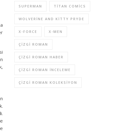
SUPERMAN
TITAN COMICS
WOLVERINE AND KITTY PRYDE
ra
er
X-FORCE
X-MEN
ÇIZGI ROMAN
si
ÇIZGI ROMAN HABER
ın
k,
ÇIZGI ROMAN INCELEME
ÇIZGI ROMAN KOLEKSIYON
ın
k.
i.
ve
se