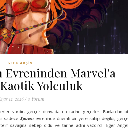
GEEK ARŞIV
 Evreninden Marvel’a
Kaotik Yolculuk
ayıs 12, 2026
/
0 Yorum
erler vardır, gerçek dünyada da tarihe geçerler. Bunlardan bi
isi sadece
Spawn
evreninde önemli bir yere sahip değildi, gerç
telif savaşına sebep oldu ve tarihe adını yazdırdı. Eğer Ange