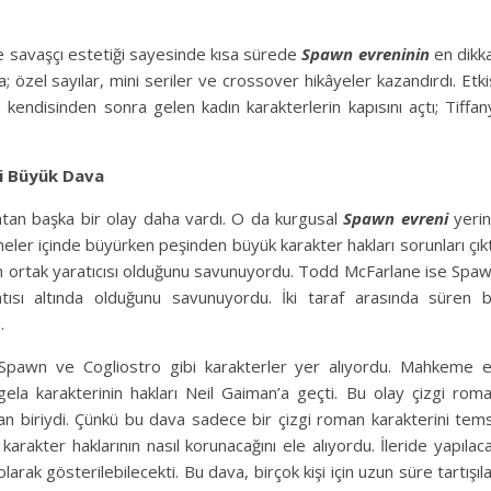
rı ve savaşçı estetiği sayesinde kısa sürede
Spawn evreninin
en dikk
a; özel sayılar, mini seriler ve crossover hikâyeler kazandırdı. Etki
 kendisinden sonra gelen kadın karakterlerin kapısını açtı; Tiffan
i Büyük Dava
an başka bir olay daha vardı. O da kurgusal
Spawn evreni
yeri
eler içinde büyürken peşinden büyük karakter hakları sorunları çıkt
in ortak yaratıcısı olduğunu savunuyordu. Todd McFarlane ise Spa
atısı altında olduğunu savunuyordu. İki taraf arasında süren 
.
Spawn ve Cogliostro gibi karakterler yer alıyordu. Mahkeme 
gela karakterinin hakları Neil Gaiman’a geçti. Bu olay çizgi rom
dan biriydi. Çünkü bu dava sadece bir çizgi roman karakterini tems
karakter haklarının nasıl korunacağını ele alıyordu. İleride yapılac
arak gösterilebilecekti. Bu dava, birçok kişi için uzun süre tartışıl