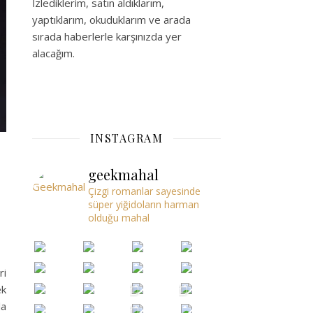
İzlediklerim, satın aldıklarım,
yaptıklarım, okuduklarım ve arada
sırada haberlerle karşınızda yer
alacağım.
INSTAGRAM
geekmahal
Çizgi romanlar sayesinde
süper yiğidoların harman
olduğu mahal
ri
ek
la