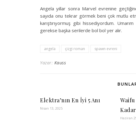
Angela yıllar sonra Marvel evrenine geçtiğind
sayıda onu tekrar görmek beni çok mutlu etmi
karıştırıyormuş gibi hissediyordum. Umarım
gerekse başka serilerde bol bol yer alır.
angela
çizgi roman
spawn evreni
Yazar:
Kauss
BUNLAR
Elektra’nın En İyi 5 Anı
Waifu
Nisan 13, 2025
Kadar
Haziran 2