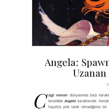
Angela: Spawn
Uzanan 
M
Ç
izgi roman
dünyasında bazı karakt
kesinlikle
Angela
karakteridir. Kend
hayatta pek tanık olmadığımız bir 