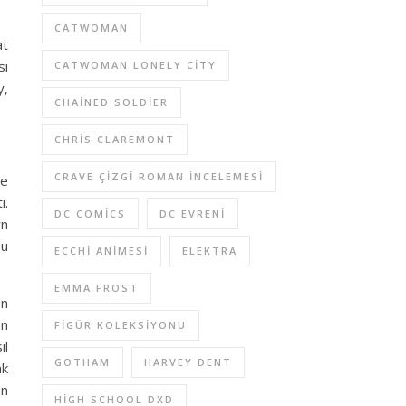
CATWOMAN
at
si
CATWOMAN LONELY CITY
y,
CHAINED SOLDIER
CHRIS CLAREMONT
CRAVE ÇIZGI ROMAN INCELEMESI
ne
ı.
DC COMICS
DC EVRENI
wn
bu
ECCHI ANIMESI
ELEKTRA
EMMA FROST
en
an
FIGÜR KOLEKSIYONU
il
GOTHAM
HARVEY DENT
ak
an
HIGH SCHOOL DXD