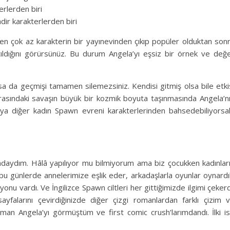
erlerden biri
dir karakterlerden biri
en çok az karakterin bir yayınevinden çıkıp popüler olduktan son
ıldığını görürsünüz. Bu durum Angela’yı eşsiz bir örnek ve değ
sa da geçmişi tamamen silemezsiniz. Kendisi gitmiş olsa bile etki
asındaki savaşın büyük bir kozmik boyuta taşınmasında Angela’n
a diğer kadın Spawn evreni karakterlerinden bahsedebiliyorsa
şındaydım. Hâlâ yapılıyor mu bilmiyorum ama biz çocukken kadınlar
 bu günlerde annelerimize eşlik eder, arkadaşlarla oyunlar oynardı
onu vardı. Ve İngilizce Spawn ciltleri her gittiğimizde ilgimi çekerd
yfalarını çevirdiğinizde diğer çizgi romanlardan farklı çizim 
aman Angela’yı görmüştüm ve first comic crush’larımdandı. İlki i