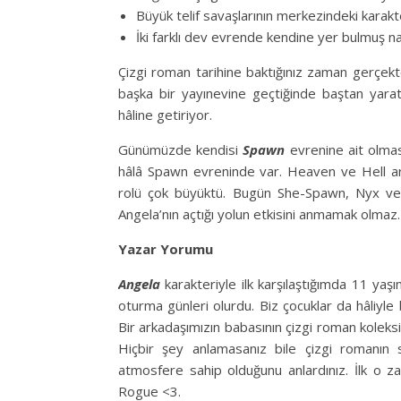
Büyük telif savaşlarının merkezindeki karakt
İki farklı dev evrende kendine yer bulmuş na
Çizgi roman tarihine baktığınız zaman gerçekt
başka bir yayınevine geçtiğinde baştan yarat
hâline getiriyor.
Günümüzde kendisi
Spawn
evrenine ait olma
hâlâ Spawn evreninde var. Heaven ve Hell ar
rolü çok büyüktü. Bugün She-Spawn, Nyx vey
Angela’nın açtığı yolun etkisini anmamak olmaz.
Yazar Yorumu
Angela
karakteriyle ilk karşılaştığımda 11 ya
oturma günleri olurdu. Biz çocuklar da hâliyle
Bir arkadaşımızın babasının çizgi roman koleksiy
Hiçbir şey anlamasanız bile çizgi romanın sa
atmosfere sahip olduğunu anlardınız. İlk o z
Rogue <3.