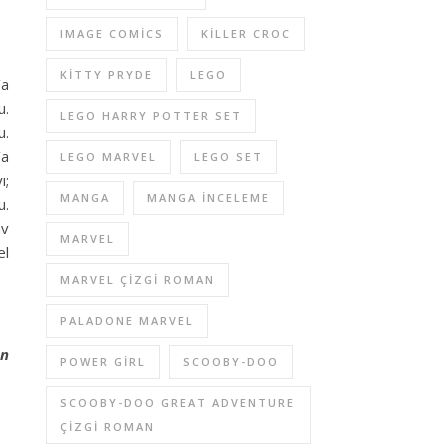
IMAGE COMICS
KILLER CROC
KITTY PRYDE
LEGO
’a
u.
LEGO HARRY POTTER SET
u.
’a
LEGO MARVEL
LEGO SET
ı;
MANGA
MANGA INCELEME
u.
av
MARVEL
el
MARVEL ÇIZGI ROMAN
PALADONE MARVEL
an
POWER GIRL
SCOOBY-DOO
SCOOBY-DOO GREAT ADVENTURE
ÇIZGI ROMAN