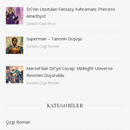
DC’nin Unutulan Fantasy Kahramanı: Princess
Amethyst
Şurada Geek Arşiv
Superman – Tanrının Düşüşü
Şurada Çizgi Roman
Marvel’dan DC’ye Cevap: Midnight Universe
Resmen Duyuruldu
Şurada Çizgi Roman
KATEGORILER
Çizgi Roman