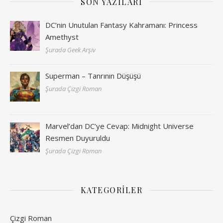
SON YAZILARI
DC’nin Unutulan Fantasy Kahramanı: Princess
Amethyst
Şurada Geek Arşiv
Superman – Tanrının Düşüşü
Şurada Çizgi Roman
Marvel’dan DC’ye Cevap: Midnight Universe
Resmen Duyuruldu
Şurada Çizgi Roman
KATEGORILER
Çizgi Roman