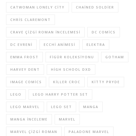
CATWOMAN LONELY CITY
CHAINED SOLDIER
CHRIS CLAREMONT
CRAVE ÇIZGI ROMAN INCELEMESI
DC COMICS
DC EVRENI
ECCHI ANIMESI
ELEKTRA
EMMA FROST
FIGÜR KOLEKSIYONU
GOTHAM
HARVEY DENT
HIGH SCHOOL DXD
IMAGE COMICS
KILLER CROC
KITTY PRYDE
LEGO
LEGO HARRY POTTER SET
LEGO MARVEL
LEGO SET
MANGA
MANGA INCELEME
MARVEL
MARVEL ÇIZGI ROMAN
PALADONE MARVEL