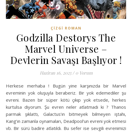
ÇIZGI ROMAN
Godzilla Destorys The
Marvel Universe –
Devlerin Savaşı Başlıyor !
Haziran 16, 2025
/
0 Yorum
Herkese merhaba ! Bugün yine karşınızda bir Marvel
evreminin yok oluşuyla beraberiz. Bir yok edemediler şu
evreni. Bazen bir süper kötü çıkıp yok etsede, herkes
kurtulsa diyorum. Şu evren neler atlatmadı ki ? Thanos
parmak şıklattı, Galactus’ın bitmeyek bilmeyen iştahı,
Kang’ın zamanla oynamaları, Deadpool’un evreni yok etmesi
vb. Bir sürü badire atlatıldı. Bu sefer ise sevgili evrenimizi