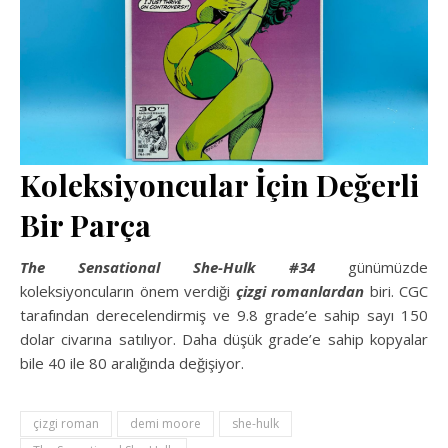
Koleksiyoncular İçin Değerli
Bir Parça
The Sensational She-Hulk #34
günümüzde
koleksiyoncuların önem verdiği
çizgi romanlardan
biri. CGC
tarafından derecelendirmiş ve 9.8 grade’e sahip sayı 150
dolar civarına satılıyor. Daha düşük grade’e sahip kopyalar
bile 40 ile 80 aralığında değişiyor.
çizgi roman
demi moore
she-hulk