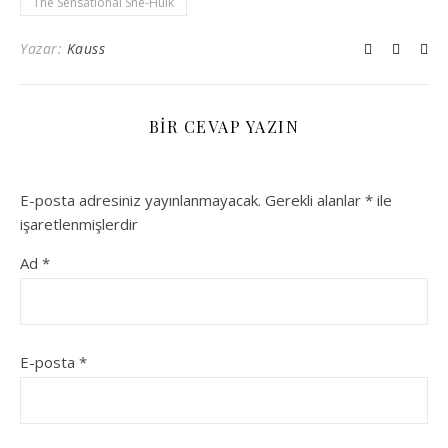
The Sensational She-Hulk
Yazar:
Kauss
BIR CEVAP YAZIN
E-posta adresiniz yayınlanmayacak.
Gerekli alanlar
*
ile
işaretlenmişlerdir
Ad
*
E-posta
*