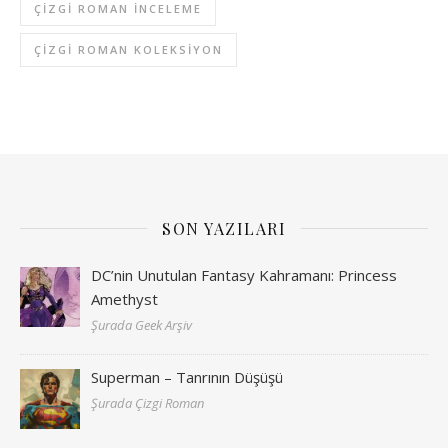
ÇIZGI ROMAN INCELEME
ÇIZGI ROMAN KOLEKSIYON
SON YAZILARI
DC’nin Unutulan Fantasy Kahramanı: Princess
Amethyst
Şurada Geek Arşiv
Superman – Tanrının Düşüşü
Şurada Çizgi Roman