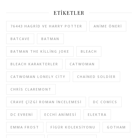
ETIKETLER
76443 HAGRID VE HARRY POTTER
ANIME ÖNERI
BATCAVE
BATMAN
BATMAN THE KILLING JOKE
BLEACH
BLEACH KARAKTERLER
CATWOMAN
CATWOMAN LONELY CITY
CHAINED SOLDIER
CHRIS CLAREMONT
CRAVE ÇIZGI ROMAN INCELEMESI
DC COMICS
DC EVRENI
ECCHI ANIMESI
ELEKTRA
EMMA FROST
FIGÜR KOLEKSIYONU
GOTHAM