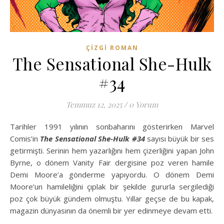
ÇIZGI ROMAN
The Sensational She-Hulk
#34
Temmuz 12, 2025
/
0 Yorum
Tarihler 1991 yılının sonbaharını gösterirken Marvel
Comis’in
The Sensational She-Hulk #34
sayısı büyük bir ses
getirmişti. Serinin hem yazarlığını hem çizerliğini yapan John
Byrne, o dönem Vanity Fair dergisine poz veren hamile
Demi Moore’a gönderme yapıyordu. O dönem Demi
Moore’un hamileliğini çıplak bir şekilde gururla sergilediği
poz çok büyük gündem olmuştu. Yıllar geçse de bu kapak,
magazin dünyasının da önemli bir yer edinmeye devam etti.