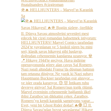
🪖🔥 HELLHUNTERS – Marvel’ın Karanlık
Sa