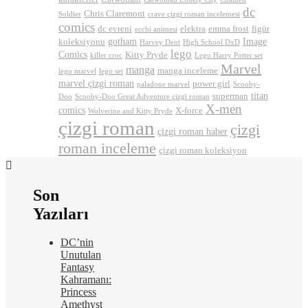
dc
Chris Claremont
Soldier
crave çizgi roman incelemesi
comics
dc evreni
elektra
emma frost
figür
ecchi animesi
gotham
Image
koleksiyonu
Harvey Dent
High School DxD
lego
Comics
Kitty Pryde
killer croc
Lego Harry Potter set
Marvel
manga
manga inceleme
lego marvel
lego set
marvel çizgi roman
power girl
paladone marvel
Scooby-
titan
superman
Doo
Scooby-Doo Great Adventure çizgi roman
X-men
comics
X-force
Wolverine and Kitty Pryde
çizgi roman
çizgi
çizgi roman haber
roman inceleme
çizgi roman koleksiyon
Son
Yazıları
DC’nin
Unutulan
Fantasy
Kahramanı:
Princess
Amethyst