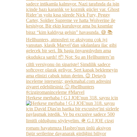
Herkese merhaba ! G.I JOE'nun 318. sayısı için