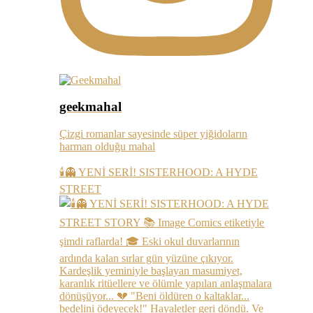
geekmahal
Çizgi romanlar sayesinde süper yiğidoların
harman olduğu mahal
🕯️👻 YENİ SERİ! SISTERHOOD: A HYDE
STREET