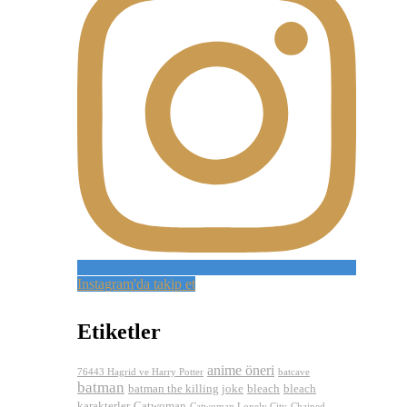
Instagram'da takip et
Etiketler
anime öneri
76443 Hagrid ve Harry Potter
batcave
batman
batman the killing joke
bleach
bleach
karakterler
Catwoman
Catwoman Lonely City
Chained