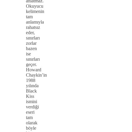
anlatmaz.
Okuyucu
kelimenin
tam
anlamıyla
rahatsız
eder,
sınırları
zorlar
bazen
ise
sınırları
geçer.
Howard
Chaykin’in
1988
yılında
Black
Kiss
ismini
verdiği
eseri
tam
olarak
böyle