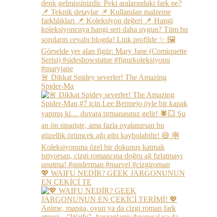
🚨 Dikkat Spidey severler! The Amazing
Spider-Ma
💖 WAIFU NEDİR? GEEK JARGONUNUN
EN ÇEKİCİ TE