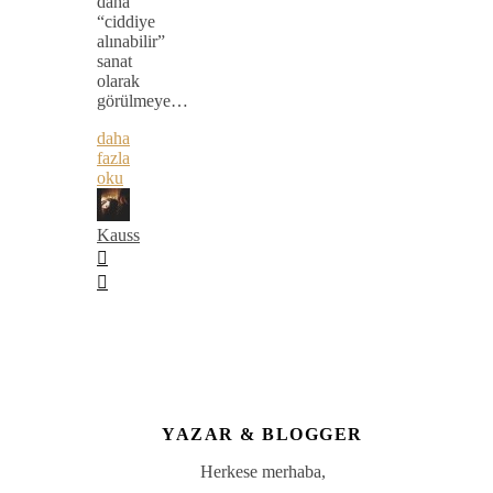
daha
“ciddiye
alınabilir”
sanat
olarak
görülmeye…
daha
fazla
oku
Kauss
YAZAR & BLOGGER
Herkese merhaba,