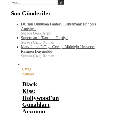
Son Gönderiler
DC’nin Unutulan Fantasy Kahramanı: Princess
Amethyst
Şurada Geek Arşiv
Superman – Tanrının Düşüşü
Şurada Çizgi Roman
Marvel’dan DC’ye Cevap: Midnight Universe
Resmen Duyuruldu
Şurada Çizgi Roman
Çizgi
Roman
Black
Kiss:
Hollywood’un
Günahları,
Arzunun