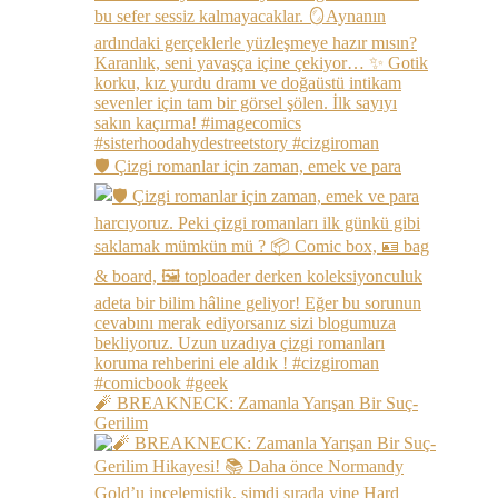
🛡️ Çizgi romanlar için zaman, emek ve para
🧨 BREAKNECK: Zamanla Yarışan Bir Suç-
Gerilim