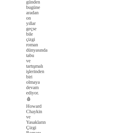
günden
bugüne
aradan
on
yıllar
geçse
bile
çizgi
roman
dünyasında
tabu
ve
tartışmalı
işlerinden
biri
olmaya
devam
ediyor.
🩸
Howard
Chaykin
ve
Yasakların
Çizgi
Romanı