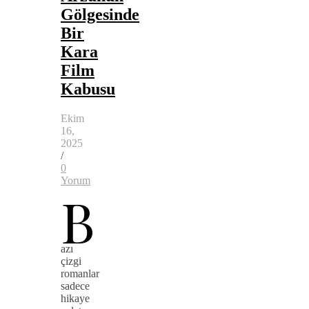
Gölgesinde
Bir
Kara
Film
Kabusu
Ekim
16,
2025
/
0
Yorum
B
azı
çizgi
romanlar
sadece
hikaye