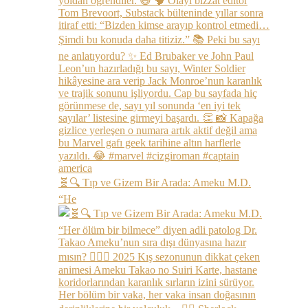
🧬🔍 Tıp ve Gizem Bir Arada: Ameku M.D.
“He