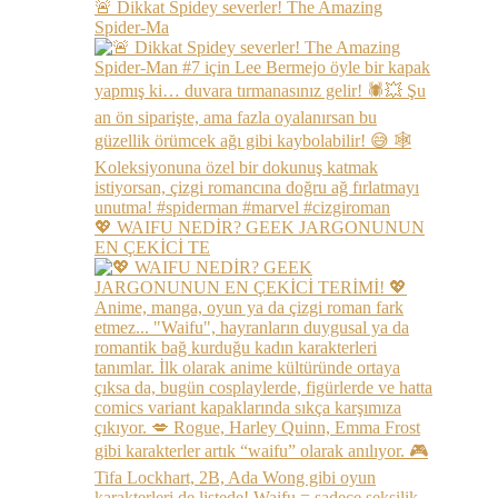
🚨 Dikkat Spidey severler! The Amazing
Spider-Ma
💖 WAIFU NEDİR? GEEK JARGONUNUN
EN ÇEKİCİ TE