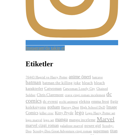
Instagram'da takip et
Etiketler
anime öneri
76443 Hagrid ve Harry Potter
batcave
batman
batman the killing joke
bleach
bleach
karakterler
Catwoman
Catwoman Lonely City
Chained
dc
Chris Claremont
Soldier
crave çizgi roman incelemesi
comics
dc evreni
elektra
emma frost
figür
ecchi animesi
gotham
Image
koleksiyonu
Harvey Dent
High School DxD
lego
Comics
Kitty Pryde
killer croc
Lego Harry Potter set
Marvel
manga
manga inceleme
lego marvel
lego set
marvel çizgi roman
power girl
paladone marvel
Scooby-
titan
superman
Doo
Scooby-Doo Great Adventure çizgi roman