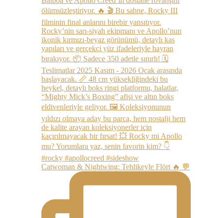
Catwoman & Nightwing: Tehlikeyle Flört 🔥 💬