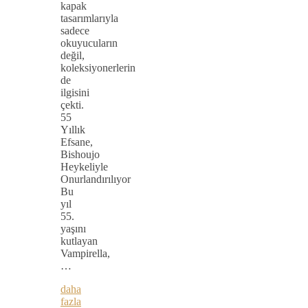
kapak
tasarımlarıyla
sadece
okuyucuların
değil,
koleksiyonerlerin
de
ilgisini
çekti.
55
Yıllık
Efsane,
Bishoujo
Heykeliyle
Onurlandırılıyor
Bu
yıl
55.
yaşını
kutlayan
Vampirella,
…
daha
fazla