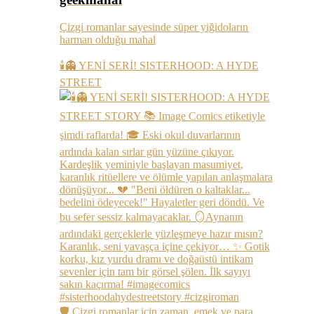
Çizgi romanlar sayesinde süper yiğidoların
harman olduğu mahal
🕯️👻 YENİ SERİ! SISTERHOOD: A HYDE
STREET
🛡️ Çizgi romanlar için zaman, emek ve para