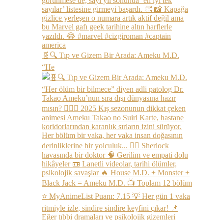
🧬🔍 Tıp ve Gizem Bir Arada: Ameku M.D.
“He