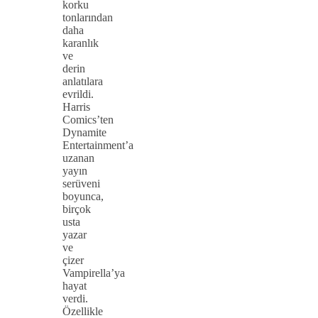
korku
tonlarından
daha
karanlık
ve
derin
anlatılara
evrildi.
Harris
Comics’ten
Dynamite
Entertainment’a
uzanan
yayın
serüveni
boyunca,
birçok
usta
yazar
ve
çizer
Vampirella’ya
hayat
verdi.
Özellikle