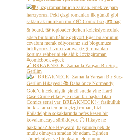
🧨 BREAKNECK: Zamanla Yarışan Bir Suç-
Gerilim