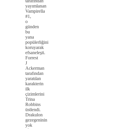
tarafından
yayımlanan
Vampirella
#1,
o
günden
bu
yana
popülerliğini
koruyarak
efsaneleşti.
Forrest
J
Ackerman
tarafından
yaratılan
karakterin
ilk
çizimlerini
Trina
Robbins
üstlendi.
Drakulon
gezegeninin
yok