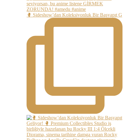
🥊 Sideshow’dan Koleksiyonluk Bir Başyapıt G