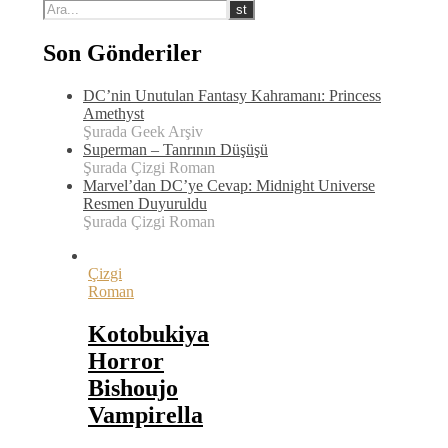
Son Gönderiler
DC’nin Unutulan Fantasy Kahramanı: Princess
Amethyst
Şurada Geek Arşiv
Superman – Tanrının Düşüşü
Şurada Çizgi Roman
Marvel’dan DC’ye Cevap: Midnight Universe
Resmen Duyuruldu
Şurada Çizgi Roman
Çizgi
Roman
Kotobukiya
Horror
Bishoujo
Vampirella