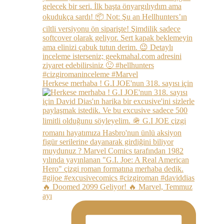
Herkese merhaba ! G.I JOE'nun 318. sayısı için
🔥 Doomed 2099 Geliyor! 🔥 Marvel, Temmuz
ayı