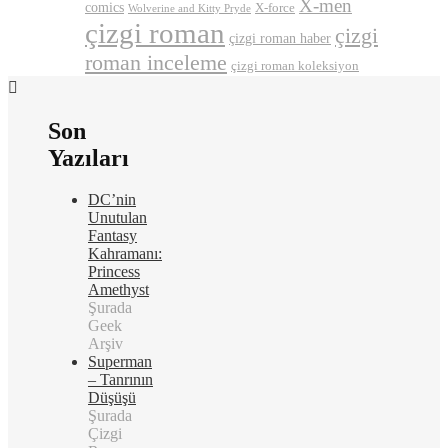
X-men
comics
X-force
Wolverine and Kitty Pryde
çizgi roman
çizgi
çizgi roman haber
roman inceleme
çizgi roman koleksiyon
Son
Yazıları
DC’nin
Unutulan
Fantasy
Kahramanı:
Princess
Amethyst
Şurada
Geek
Arşiv
Superman
– Tanrının
Düşüşü
Şurada
Çizgi