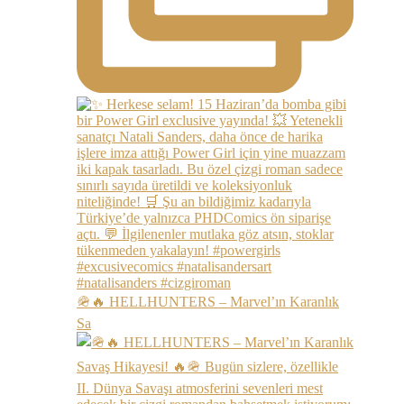
🪖🔥 HELLHUNTERS – Marvel’ın Karanlık
Sa