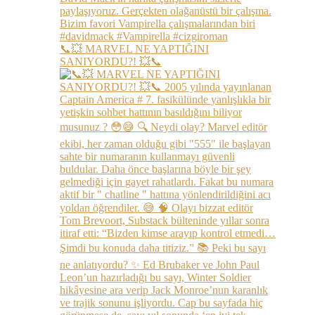
📞💥 MARVEL NE YAPTIĞINI
SANIYORDU?! 💥📞