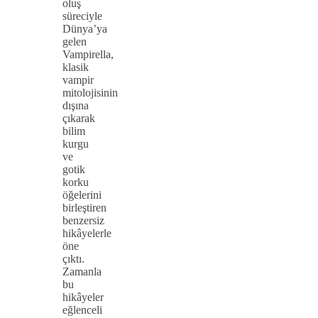
oluş
süreciyle
Dünya’ya
gelen
Vampirella,
klasik
vampir
mitolojisinin
dışına
çıkarak
bilim
kurgu
ve
gotik
korku
öğelerini
birleştiren
benzersiz
hikâyelerle
öne
çıktı.
Zamanla
bu
hikâyeler
eğlenceli