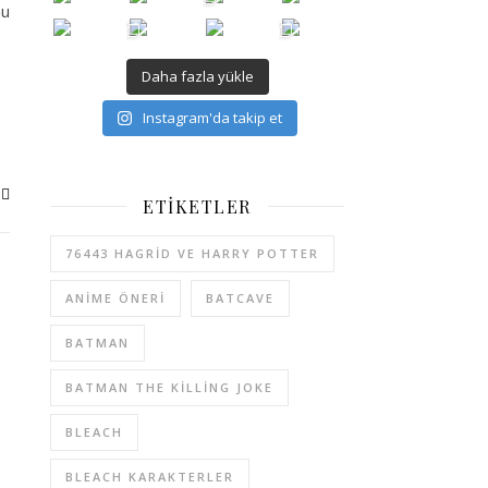
nu
Daha fazla yükle
Instagram'da takip et
ETIKETLER
76443 HAGRID VE HARRY POTTER
ANIME ÖNERI
BATCAVE
BATMAN
BATMAN THE KILLING JOKE
BLEACH
BLEACH KARAKTERLER