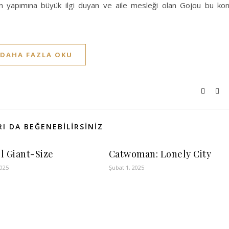
in yapımına büyük ilgi duyan ve aile mesleği olan Gojou bu ko
DAHA FAZLA OKU
I DA BEĞENEBILIRSINIZ
l Giant-Size
Catwoman: Lonely City
2025
Şubat 1, 2025