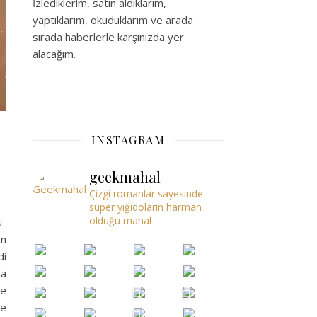
İzlediklerim, satın aldıklarım,
yaptıklarım, okuduklarım ve arada
sırada haberlerle karşınızda yer
alacağım.
INSTAGRAM
geekmahal
Çizgi romanlar sayesinde
süper yiğidoların harman
olduğu mahal
s-
un
di
da
de
se