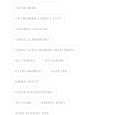
CATWOMAN
CATWOMAN LONELY CITY
CHAINED SOLDIER
CHRIS CLAREMONT
CRAVE ÇIZGI ROMAN INCELEMESI
DC COMICS
DC EVRENI
ECCHI ANIMESI
ELEKTRA
EMMA FROST
FIGÜR KOLEKSIYONU
GOTHAM
HARVEY DENT
HIGH SCHOOL DXD