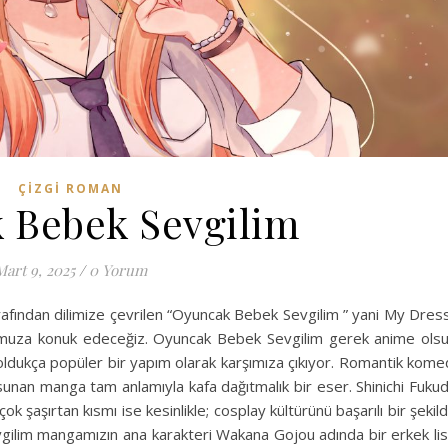
ÇIZGI ROMAN
 Bebek Sevgilim
Mart 9, 2025
/
0 Yorum
afından dilimize çevrilen “Oyuncak Bebek Sevgilim ” yani My Dres
muza konuk edeceğiz. Oyuncak Bebek Sevgilim gerek anime ols
ldukça popüler bir yapım olarak karşımıza çıkıyor. Romantik kome
 sunan manga tam anlamıyla kafa dağıtmalık bir eser. Shinichi Fuku
k şaşırtan kısmı ise kesinlikle; cosplay kültürünü başarılı bir şekil
ilim mangamızın ana karakteri Wakana Gojou adında bir erkek li