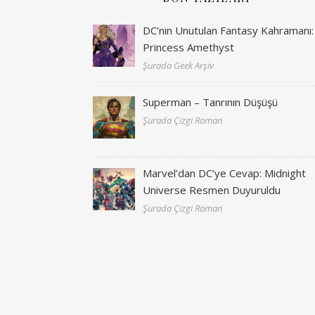
DC’nin Unutulan Fantasy Kahramanı:
Princess Amethyst
Şurada Geek Arşiv
Superman – Tanrının Düşüşü
Şurada Çizgi Roman
Marvel’dan DC’ye Cevap: Midnight
Universe Resmen Duyuruldu
Şurada Çizgi Roman