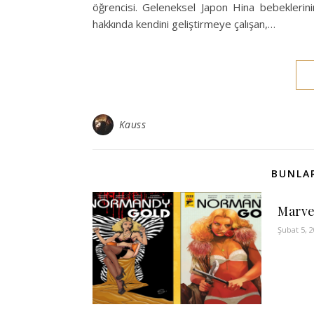
öğrencisi. Geleneksel Japon Hina bebeklerin
hakkında kendini geliştirmeye çalışan,…
Kauss
BUNLAR
Marve
Şubat 5, 