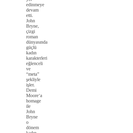
edinmeye
devam
etti.
John
Bryne,
çizgi
roman
dünyasında
güçlü
kadın
karakterleri
eğlenceli
ve
“meta”
şekliyle
işler.
Demi
Moore‘a
homage
ile
John
Bryne
o
dönem
kadın