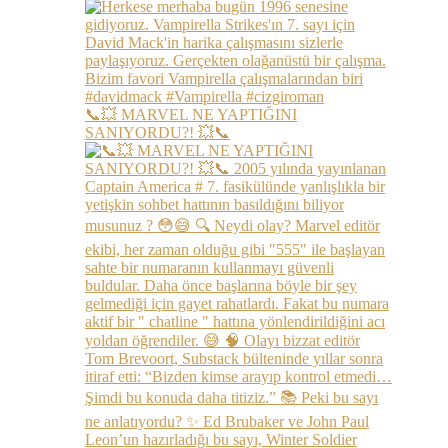
📞💥 MARVEL NE YAPTIĞINI
SANIYORDU?! 💥📞