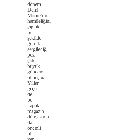
dönem
Demi
Moore’un
hamileliğini
çıplak
bir
şekilde
gururla
sergilediği
poz
çok
büyük
gündem
olmuştu.
Yıllar
geçse
de
bu
kapak,
magazin
dünyasının
da
önemli
bir
yer