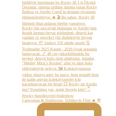
Catwoman & Nightwing: Tehlikeyle Flört 🔥 💬