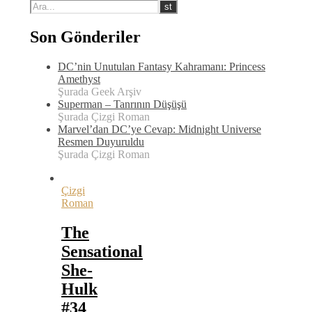
Son Gönderiler
DC’nin Unutulan Fantasy Kahramanı: Princess
Amethyst
Şurada Geek Arşiv
Superman – Tanrının Düşüşü
Şurada Çizgi Roman
Marvel’dan DC’ye Cevap: Midnight Universe
Resmen Duyuruldu
Şurada Çizgi Roman
Çizgi
Roman
The
Sensational
She-
Hulk
#34