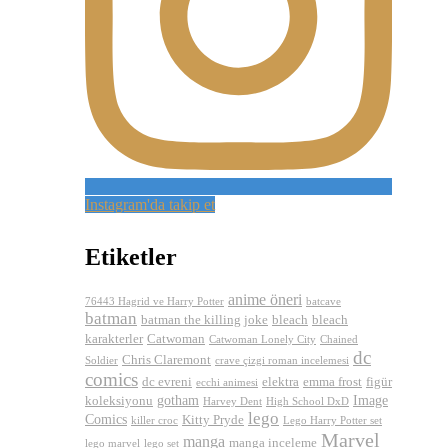
Instagram'da takip et
Etiketler
anime öneri
76443 Hagrid ve Harry Potter
batcave
batman
batman the killing joke
bleach
bleach
karakterler
Catwoman
Catwoman Lonely City
Chained
dc
Chris Claremont
Soldier
crave çizgi roman incelemesi
comics
dc evreni
elektra
emma frost
figür
ecchi animesi
gotham
Image
koleksiyonu
Harvey Dent
High School DxD
lego
Comics
Kitty Pryde
killer croc
Lego Harry Potter set
Marvel
manga
manga inceleme
lego marvel
lego set