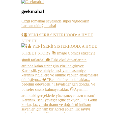
geekmahal
Çizgi romanlar sayesinde süper yiğidoların
harman olduğu mahal
🕯️👻 YENİ SERİ! SISTERHOOD: A HYDE
STREET