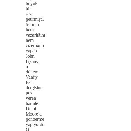
büyük
bir
ses
getirmişti.
Serinin
hem
yazarlığını
hem
çizerliğini
yapan
John
Byrne,
o
dönem
Vanity
Fair
dergisine
poz
veren
hamile
Demi
Moore’a
gönderme
yapıyordu.
O