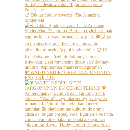
🚨 Dikkat Spidey severler! The Amazing
Spider-Ma
💖 WAIFU NEDİR? GEEK JARGONUNUN
EN ÇEKİCİ TE