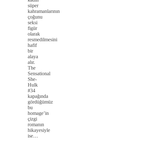
süper
kahramanlarının
çoğunu
seksi
figür
olarak
resmedilmesini
hafif
bir
alaya
alır.
The
Sensational
She-
Hulk
#34
kapağında
gördüğümüz
bu
homage’in
çizgi
romanın
hikayesiyle
ise…