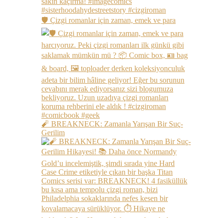
🛡️ Çizgi romanlar için zaman, emek ve para
🧨 BREAKNECK: Zamanla Yarışan Bir Suç-
Gerilim