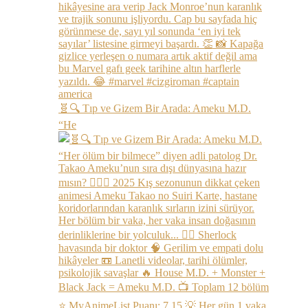
🧬🔍 Tıp ve Gizem Bir Arada: Ameku M.D.
“He