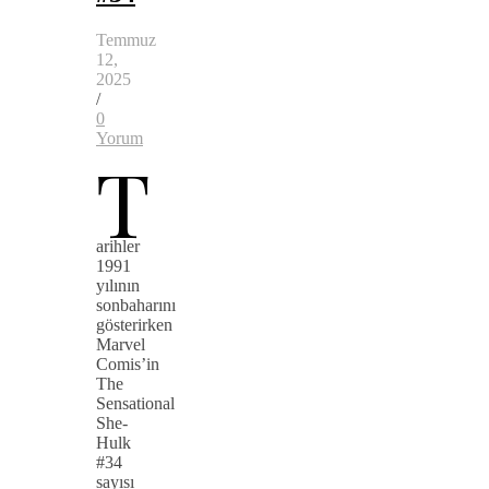
Temmuz
12,
2025
/
0
Yorum
T
arihler
1991
yılının
sonbaharını
gösterirken
Marvel
Comis’in
The
Sensational
She-
Hulk
#34
sayısı