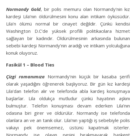
Normandy Gold
, bir polis memuru olan Normandy’nin kız
kardeşi Lila’nın öldürülmesini konu alan intikam öyküsüdür.
Lila’n ölümü normal bir cinayet değildir. Çünkü kendisi
Washington D.C’de yüksek profilli politikacılara hizmet
sağlayan bir kadındır. Öldürülmesinin arkasında bulunan
sebebi kardeşi Normandy’nin aradığı ve intikam yolculuğuna
konuk oluyoruz.
Fasikül 1 – Blood Ties
Çizgi romanımıza
Normandy’nin küçük bir kasaba şerifi
olarak yaşadığını öğrenerek başlıyoruz. Bir gün kız kardeşi
Lila’dan telefon alır ve telefonda abla kardeş konuşmaya
başlarlar. Lila oldukça mutludur çünkü hayatının aşkını
bulmuştur. Telefon konuşması devam ederken Lila’nın
odasına biri girer ve öldürülür. Normandy ise telefonda
olanlara an ve an tanık olur. Lila’nın yaptığı iş sebebiyle polis
vakayı pek önemsemez, üstünü kapatmak isterler.
Normandy ise olayın peşini bırakmayarak başkent