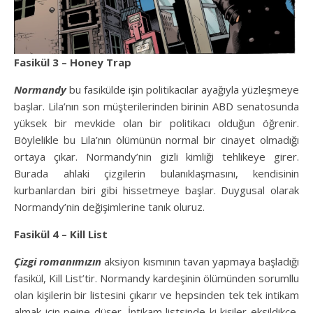
Fasikül 3 – Honey Trap
Normandy
bu fasikülde işin politikacılar ayağıyla yüzleşmeye
başlar. Lila’nın son müşterilerinden birinin ABD senatosunda
yüksek bir mevkide olan bir politikacı olduğun öğrenir.
Böylelikle bu Lila’nın ölümünün normal bir cinayet olmadığı
ortaya çıkar. Normandy’nin gizli kimliği tehlikeye girer.
Burada ahlaki çizgilerin bulanıklaşmasını, kendisinin
kurbanlardan biri gibi hissetmeye başlar. Duygusal olarak
Normandy’nin değişimlerine tanık oluruz.
Fasikül 4 – Kill List
Çizgi romanımızın
aksiyon kısmının tavan yapmaya başladığı
fasikül, Kill List’tir. Normandy kardeşinin ölümünden sorumllu
olan kişilerin bir listesini çıkarır ve hepsinden tek tek intikam
almak için peine düşer. İntikam listsinde ki kişiler eksildikçe,