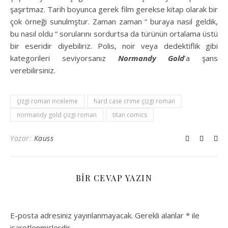
şaşırtmaz. Tarih boyunca gerek film gerekse kitap olarak bir
çok örneği sunulmştur. Zaman zaman “ buraya nasıl geldik,
bu nasıl oldu “ sorularını sordurtsa da türünün ortalama üstü
bir eseridir diyebiliriz. Polis, noir veya dedektiflik gibi
kategorileri seviyorsanız
Normandy Gold
’a şans
verebilirsiniz.
çizgi roman inceleme
hard case crime çizgi roman
normandy gold çizgi roman
titan comics
Yazar:
Kauss
BIR CEVAP YAZIN
E-posta adresiniz yayınlanmayacak.
Gerekli alanlar
*
ile
işaretlenmişlerdir