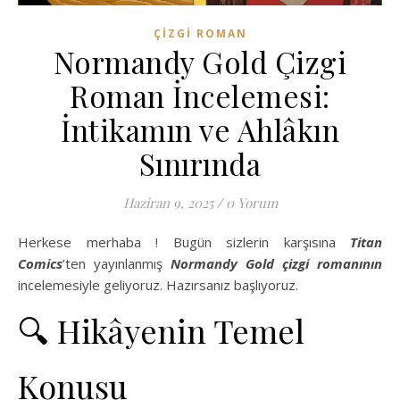
ÇIZGI ROMAN
Normandy Gold Çizgi
Roman İncelemesi:
İntikamın ve Ahlâkın
Sınırında
Haziran 9, 2025
/
0 Yorum
Herkese merhaba ! Bugün sizlerin karşısına
Titan
Comics
’ten yayınlanmış
Normandy Gold çizgi romanının
incelemesiyle geliyoruz. Hazırsanız başlıyoruz.
🔍 Hikâyenin Temel
Konusu