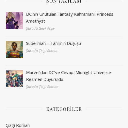
SON YAZILARI
DC’nin Unutulan Fantasy Kahramanı: Princess
Amethyst
Şurada Geek Arşiv
Superman – Tanrının Düşüşü
Şurada Çizgi Roman
Marvel’dan DC’ye Cevap: Midnight Universe
Resmen Duyuruldu
Şurada Çizgi Roman
KATEGORILER
Çizgi Roman