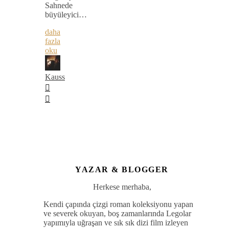
Sahnede
büyüleyici…
daha
fazla
oku
Kauss
YAZAR & BLOGGER
Herkese merhaba,
Kendi çapında çizgi roman koleksiyonu yapan
ve severek okuyan, boş zamanlarında Legolar
yapımıyla uğraşan ve sık sık dizi film izleyen