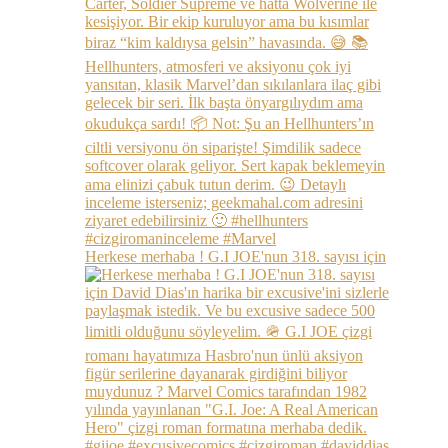
Herkese merhaba ! G.I JOE'nun 318. sayısı için