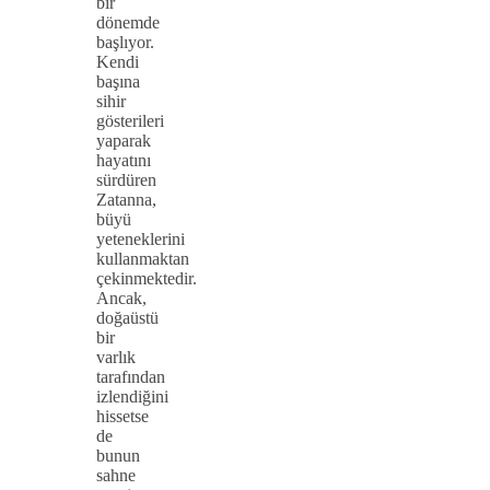
bir
dönemde
başlıyor.
Kendi
başına
sihir
gösterileri
yaparak
hayatını
sürdüren
Zatanna,
büyü
yeteneklerini
kullanmaktan
çekinmektedir.
Ancak,
doğaüstü
bir
varlık
tarafından
izlendiğini
hissetse
de
bunun
sahne