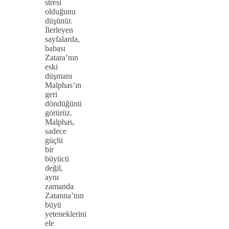
stresi
olduğunu
düşünür.
İlerleyen
sayfalarda,
babası
Zatara’nın
eski
düşmanı
Malphas‘ın
geri
döndüğünü
görürüz.
Malphas,
sadece
güçlü
bir
büyücü
değil,
aynı
zamanda
Zatanna’nın
büyü
yeteneklerini
ele