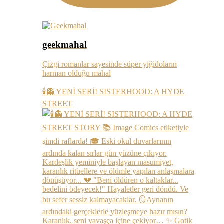
geekmahal
Çizgi romanlar sayesinde süper yiğidoların
harman olduğu mahal
🕯️👻 YENİ SERİ! SISTERHOOD: A HYDE
STREET