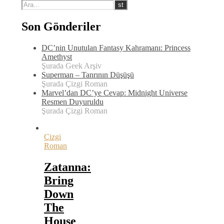
Son Gönderiler
DC’nin Unutulan Fantasy Kahramanı: Princess
Amethyst
Şurada Geek Arşiv
Superman – Tanrının Düşüşü
Şurada Çizgi Roman
Marvel’dan DC’ye Cevap: Midnight Universe
Resmen Duyuruldu
Şurada Çizgi Roman
Çizgi
Roman
Zatanna:
Bring
Down
The
House