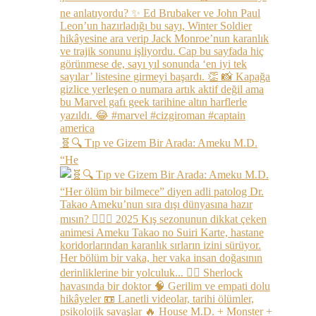
🧬🔍 Tıp ve Gizem Bir Arada: Ameku M.D.
“He