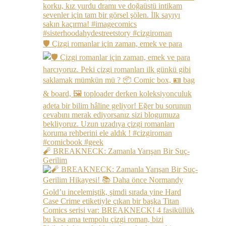
🛡️ Çizgi romanlar için zaman, emek ve para
🧨 BREAKNECK: Zamanla Yarışan Bir Suç-
Gerilim