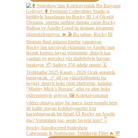
Catwoman & Nightwing: Tehlikeyle Flört 🔥 💬