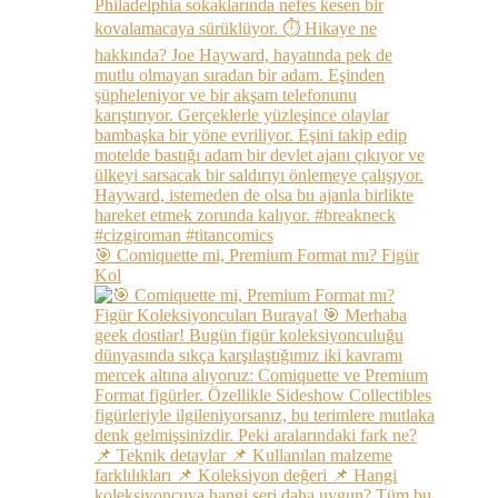
🎯 Comiquette mi, Premium Format mı? Figür
Kol