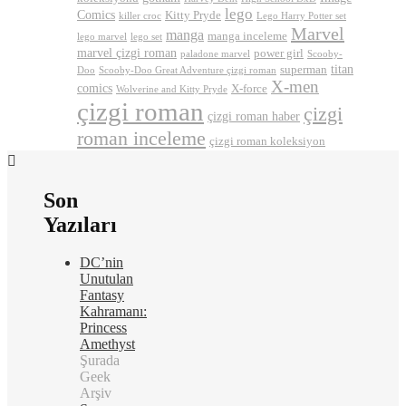
lego
Comics
Kitty Pryde
killer croc
Lego Harry Potter set
Marvel
manga
manga inceleme
lego marvel
lego set
marvel çizgi roman
power girl
paladone marvel
Scooby-
titan
superman
Doo
Scooby-Doo Great Adventure çizgi roman
X-men
comics
X-force
Wolverine and Kitty Pryde
çizgi roman
çizgi
çizgi roman haber
roman inceleme
çizgi roman koleksiyon
Son
Yazıları
DC’nin
Unutulan
Fantasy
Kahramanı:
Princess
Amethyst
Şurada
Geek
Arşiv