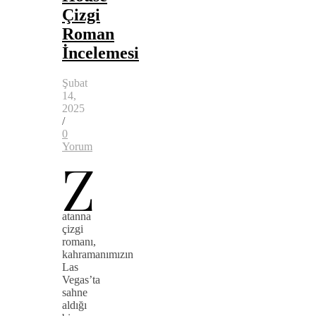
Çizgi
Roman
İncelemesi
Şubat
14,
2025
/
0
Yorum
Z
atanna
çizgi
romanı,
kahramanımızın
Las
Vegas’ta
sahne
aldığı