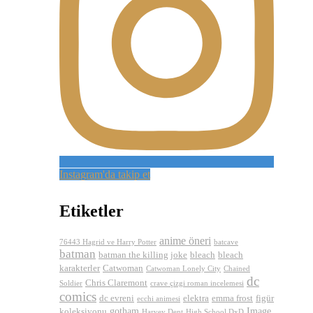
Instagram'da takip et
Etiketler
anime öneri
76443 Hagrid ve Harry Potter
batcave
batman
batman the killing joke
bleach
bleach
karakterler
Catwoman
Catwoman Lonely City
Chained
dc
Chris Claremont
Soldier
crave çizgi roman incelemesi
comics
dc evreni
elektra
emma frost
figür
ecchi animesi
gotham
Image
koleksiyonu
Harvey Dent
High School DxD